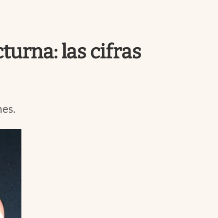
Uruguay
urna: las cifras
nes.