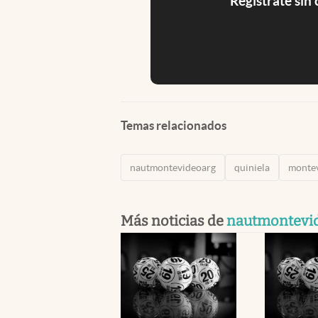
Registrate sin
Temas relacionados
nautmontevideoarg
quiniela
monte
Más noticias de
nautmontevi