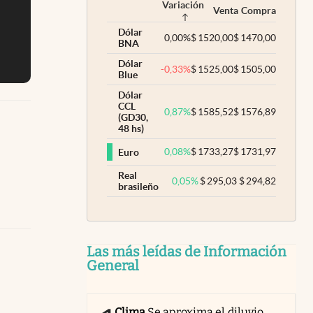
Variación
Venta
Compra
Dólar
0,00
%
$
1520,00
$
1470,00
BNA
Dólar
-0,33
%
$
1525,00
$
1505,00
Blue
Dólar
CCL
0,87
%
$
1585,52
$
1576,89
(GD30,
48 hs)
0,08
%
$
1733,27
$
1731,97
Euro
Real
0,05
%
$
295,03
$
294,82
brasileño
Las más leídas de Información
General
Clima
Se aproxima el diluvio