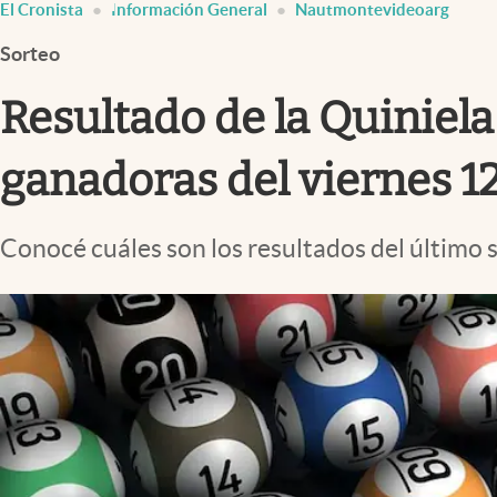
El Cronista
Información General
Nautmontevideoarg
Infotechnology
Sorteo
Clase
Clima
Resultado de la Quiniela
Mundial 2026
ganadoras del viernes 12
Eventos Corporativos
El Cronista Studio
Conocé cuáles son los resultados del último 
Mediakit
abre en nueva pestaña