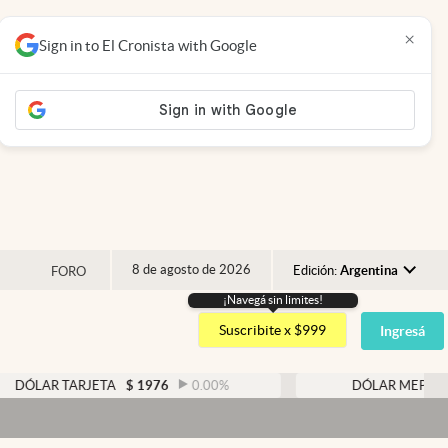
×
Sign in to El Cronista with Google
8 de agosto de 2026
Edición:
Argentina
FORO
¡Navegá sin limites!
Argentina
Suscribite x $999
Ingresá
España
México
TARJETA
$
1976
0.00
%
DÓLAR MEP
$
1526,03
USA
Colombia