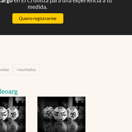
 cargo
en El Cronista para una experiencia a tu
medida.
Quiero registrarme
video
resultados
deoarg