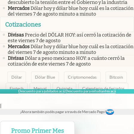
descubierto la tensión entre el Gobierno y la industria
Mercados
Dólar hoy y dólar blue hoy: cuál es la cotización
del viernes 7 de agosto minuto a minuto
Cotizaciones
Divisas
Precio del DÓLAR HOY: así cerró la cotización de
este viernes 7 de agosto
Mercados
Dólar hoy y dólar blue hoy: cuál es la cotización
del viernes 7 de agosto minuto a minuto
Divisas
Dólar a peso mexicano HOY: a cuánto cerró la
cotización de este viernes 7 de agosto
Dólar
Dólar Blue
Criptomonedas
Bitcoin
Fintech
Merval
Quiniela
Calendario de feriados
Descuento para jubilados acá
Descuento para estudiantes acá
|
AFIP
Paritarias
Inversiones
ANSES
|
¡Ahora también podés pagar a través de Mercado Pago!
abre en nueva pestaña
abre en nueva pestaña
abre en nueva pestaña
abre en nueva pestaña
abre en nueva pestaña
Promo Primer Mes