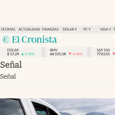
Últimas Noticias
ÚLTIMAS
ACTUALIDAD
FINANZAS
DÓLAR Y
PC Y
VIDA Y
Actualidad
NOTICIAS
Y
MERCADOS
CELULAR
ESTILO
Argentina
Finanzas y economía
ECONOMÍA
España
Dólar y mercados
DÓLAR
BMV
S&P 500
$
17,24
0.18
%
66.525,18
-0.46
%
México
7723,55
Internacionales
USA
señal
Opinión
Colombia
señal
Uruguay
Brand Strategy
Pc y celular
Vida y estilo
Tv