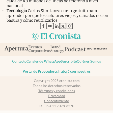
caída de 4.9 millones de líneas de teléfono a nivel
nacional
Tecnología
Carlos Slim lanza curso gratuito para
aprender por qué los celulares viejos y dañados no son
basura y cómo reutilizarlos
abre en nueva pestaña
abre en nueva pestaña
abre en nueva pestaña
abre en nueva pestaña
abre en nueva pestaña
Contacto
Canales de WhatsApp
Suscribite
Quiénes Somos
Portal de Proveedores
Trabajá con nosotros
Copyright 2025 cronista.com
Todos los derechos reservados
Términos y condiciones
Privacidad
Consentimiento
Tel:
+54 11 7078-3270