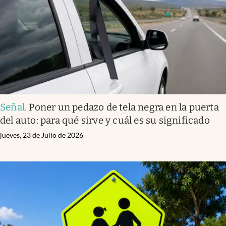
Clima
Espiritualidad
Mediakit
abre en nueva pestaña
México
Señal
.
Poner un pedazo de tela negra en la puerta
del auto: para qué sirve y cuál es su significado
jueves, 23 de Julio de 2026