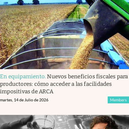
Infotechnology
Clase
Clima
Mundial 2026
Eventos Corporativos
El Cronista Studio
Mediakit
En equipamiento
.
Nuevos beneficios fiscales para
abre en nueva pestaña
productores: cómo acceder a las facilidades
Argentina
impositivas de ARCA
martes, 14 de Julio de 2026
Members