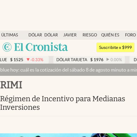
Últimas noticias
ÚLTIMAS
DÓLAR
DÓLAR
JAVIER
RIESGO
QUIÉN ES
FORO
Dólar
NOTICIAS
BLUE
MILEI
PAÍS
QUIÉN
Argentina
Members
Suscribite x $999
España
Economía y Política
-0.33
%
DÓLAR TARJETA
$
1976
0.00
%
DÓLAR MEP
México
uál es la cotización del sábado 8 de agosto minuto a minuto
Dólar h
Finanzas y Mercados
USA
RIMI
Mercados Online
Colombia
Uruguay
Negocios
Régimen de Incentivo para Medianas
Inversiones
Columnistas
Otras secciones
Apertura