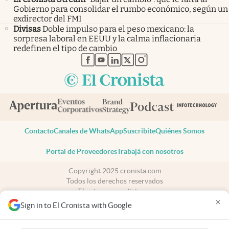
Gobierno para consolidar el rumbo económico, según un
exdirector del FMI
Divisas
Doble impulso para el peso mexicano: la
sorpresa laboral en EEUU y la calma inflacionaria
redefinen el tipo de cambio
abre en nueva pestaña
abre en nueva pestaña
abre en nueva pestaña
abre en nueva pestaña
abre en nueva pestaña
Contacto
Canales de WhatsApp
Suscribite
Quiénes Somos
Portal de Proveedores
Trabajá con nosotros
Copyright 2025 cronista.com
Todos los derechos reservados
Términos y condiciones
×
Privacidad
Sign in to El Cronista with Google
Consentimiento
Tel:
+54 11 7078-3270