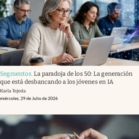
Infotechnology
Clase
Clima
Mundial 2026
Eventos Corporativos
El Cronista Studio
Segmentos
.
La paradoja de los 50: La generación
Mediakit
que está desbancando a los jóvenes en IA
abre en nueva pestaña
Karla Tejeda
Argentina
miércoles, 29 de Julio de 2026