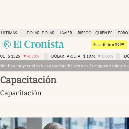
Últimas noticias
ÚLTIMAS
DÓLAR
DÓLAR
JAVIER
RIESGO
QUIÉN ES
FORO
Dólar
NOTICIAS
BLUE
MILEI
PAÍS
QUIÉN
Argentina
Members
Suscribite x $999
España
Economía y Política
-0.33
%
DÓLAR TARJETA
$
1976
0.00
%
DÓLAR MEP
$
15
México
uál es la cotización del viernes 7 de agosto minuto a minuto
Dólar 
Finanzas y Mercados
USA
Capacitación
Mercados Online
Colombia
Uruguay
Negocios
Capacitación
Columnistas
Otras secciones
Apertura