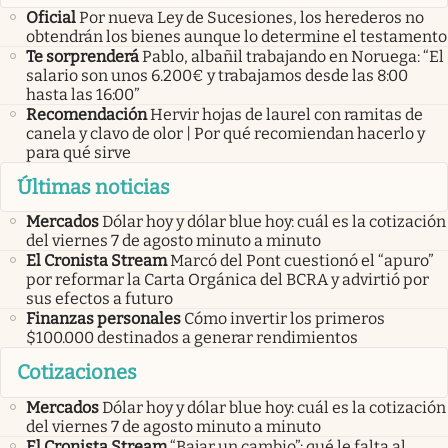
Oficial
Por nueva Ley de Sucesiones, los herederos no
obtendrán los bienes aunque lo determine el testamento
Te sorprenderá
Pablo, albañil trabajando en Noruega: “El
salario son unos 6.200€ y trabajamos desde las 8:00
hasta las 16:00”
Recomendación
Hervir hojas de laurel con ramitas de
canela y clavo de olor | Por qué recomiendan hacerlo y
para qué sirve
Últimas noticias
Mercados
Dólar hoy y dólar blue hoy: cuál es la cotización
del viernes 7 de agosto minuto a minuto
El Cronista Stream
Marcó del Pont cuestionó el “apuro”
por reformar la Carta Orgánica del BCRA y advirtió por
sus efectos a futuro
Finanzas personales
Cómo invertir los primeros
$100.000 destinados a generar rendimientos
Cotizaciones
Mercados
Dólar hoy y dólar blue hoy: cuál es la cotización
del viernes 7 de agosto minuto a minuto
El Cronista Stream
“Bajar un cambio”: qué le falta al