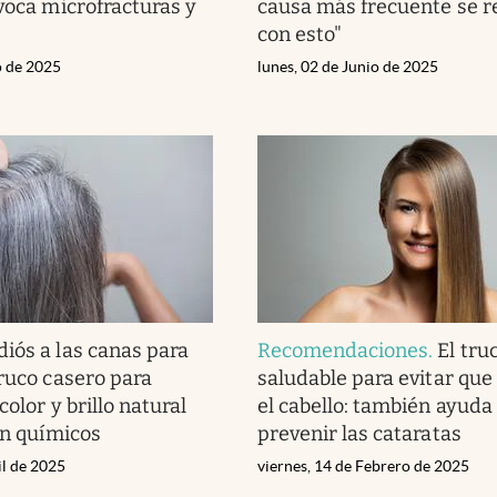
ovoca microfracturas y
causa más frecuente se r
con esto"
o de 2025
lunes, 02 de Junio de 2025
diós a las canas para
Recomendaciones
.
El tru
truco casero para
saludable para evitar que
color y brillo natural
el cabello: también ayuda
in químicos
prevenir las cataratas
il de 2025
viernes, 14 de Febrero de 2025