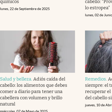
químicos
cabello: "Pr
lo estropea"
lunes, 22 de Septiembre de 2025
lunes, 02 de Juni
Salud y belleza
.
Adiós caída del
Remedios
.
A
cabello: los alimentos que debes
siempre: el 
comer a diario para tener una
recuperar el 
cabellera con volumen y brillo
del cabello s
natural
jueves, 10 de Abr
miércoles, 07 de Mayo de 2025