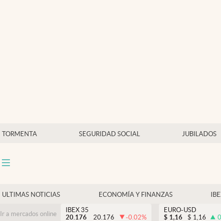
Últimas Noticias
Economía y finanzas
Política
Actualidad
Criptomonedas
TORMENTA
SEGURIDAD SOCIAL
JUBILADOS
ULTIMAS NOTICIAS
ECONOMÍA Y FINANZAS
IB
IBEX 35
EURO-USD
Ir a mercados online
20.176
20.176
-0.02
%
$
1,16
$
1,16
0