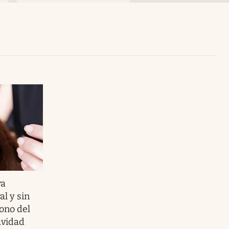
Uruguay
ra
al y sin
ono del
avidad