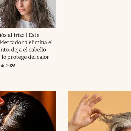
ós al frizz | Este
Mercadona elimina el
to: deja el cabello
y lo protege del calor
l de 2026