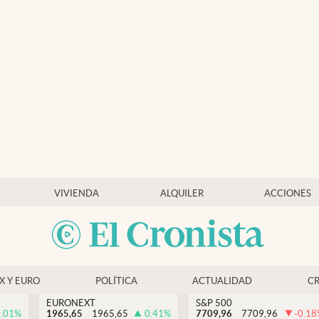
VIVIENDA
ALQUILER
ACCIONES
EX Y EURO
POLÍTICA
ACTUALIDAD
C
EURONEXT
S&P 500
.01
%
1965,65
1965,65
0.41
%
7709,96
7709,96
-0.18