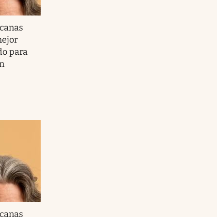
 canas
mejor
do para
in
 canas