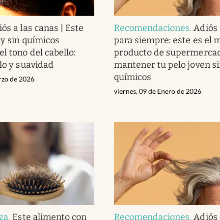
ós a las canas | Este
Recomendaciones
.
Adiós
 y sin químicos
para siempre: este es el 
l tono del cabello:
producto de supermerca
llo y suavidad
mantener tu pelo joven s
químicos
rzo de 2026
viernes, 09 de Enero de 2026
eza
.
Este alimento con
Recomendaciones
.
Adiós