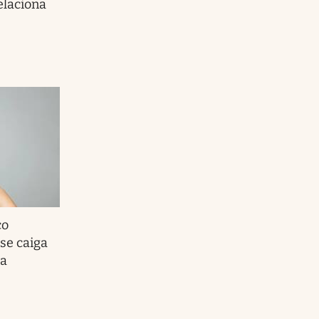
elaciona
co
 se caiga
 a