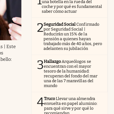
1
una botella en la rueda del
coche y por qué es fundamental
saber cómo actuar
2
Seguridad Social
Confirmado
por Seguridad Social |
Reducirán un 15% de la
pensión a quienes hayan
trabajado más de 40 años, pero
s | Este
adelanten su jubilación
os
bello:
3
Hallazgo
Arqueólogos se
encuentran con el mayor
tesoro de la humanidad:
recuperan del fondo del mar
una de las 7 maravillas del
mundo
4
Truco
Llevar una almendra
envuelta en papel aluminio:
para qué sirve y por qué lo
recomiendan