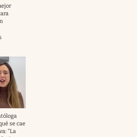
mejor
ara
in
5
tóloga
qué se cae
va: "La