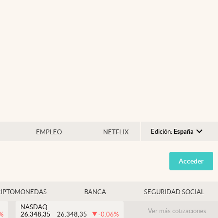
Edición:
España
EMPLEO
NETFLIX
Argentina
Acceder
España
México
RIPTOMONEDAS
BANCA
SEGURIDAD SOCIAL
USA
NASDAQ
Colombia
Ver más cotizaciones
%
26.348,35
26.348,35
-0.06
%