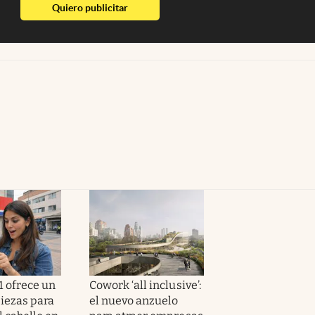
abre en nueva pestaña
Quiero publicitar
1 ofrece un
Cowork ‘all inclusive’:
piezas para
el nuevo anzuelo