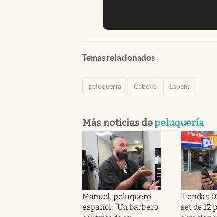
Temas relacionados
peluquería
Cabello
España
Más noticias de
peluquería
Manuel, peluquero
Tiendas D
español: “Un barbero
set de 12 