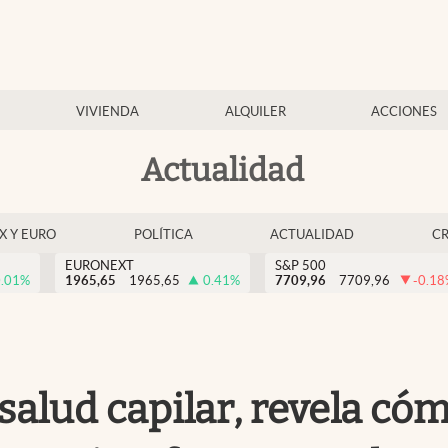
VIVIENDA
ALQUILER
ACCIONES
Actualidad
EX Y EURO
POLÍTICA
ACTUALIDAD
C
EURONEXT
S&P 500
.01
%
1965,65
1965,65
0.41
%
7709,96
7709,96
-0.18
alud capilar, revela cóm