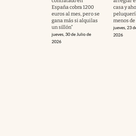
contratado en
arreglar e
España cobra 1200
casa y aho
euros al mes, pero se
peluquerí
gana más si alquilas
menos de
un sillón”
jueves, 23 d
jueves, 30 de Julio de
2026
2026