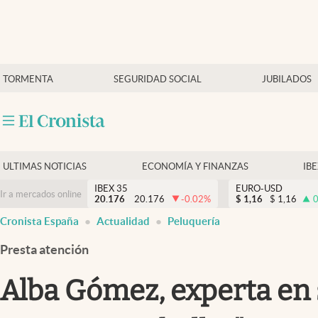
Últimas Noticias
TORMENTA
SEGURIDAD SOCIAL
JUBILADOS
Economía y finanzas
Política
Actualidad
Criptomonedas
ULTIMAS NOTICIAS
ECONOMÍA Y FINANZAS
IB
IBEX 35
EURO-USD
Ir a mercados online
20.176
20.176
-0.02
%
$
1,16
$
1,16
0
Cronista España
Actualidad
Peluquería
Presta atención
Alba Gómez, experta en s