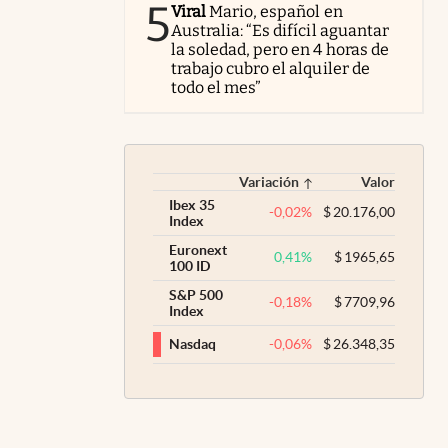
5
Viral
Mario, español en
Australia: “Es difícil aguantar
la soledad, pero en 4 horas de
trabajo cubro el alquiler de
todo el mes”
Variación
Valor
Ibex 35
-0,02
%
$
20.176,00
Index
Euronext
0,41
%
$
1965,65
100 ID
S&P 500
-0,18
%
$
7709,96
Index
-0,06
%
$
26.348,35
Nasdaq