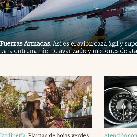
Fuerzas Armadas
.
Así es el avión caza ágil y s
para entrenamiento avanzado y misiones de at
Jardinería
.
Plantas de hojas verdes
Atención co