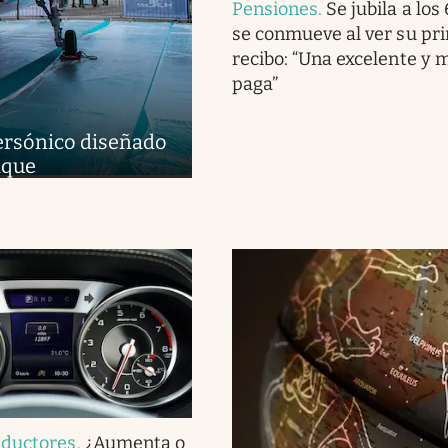
Pensiones
.
Se jubila a los
se conmueve al ver su pr
recibo: “Una excelente y 
paga”
upersónico diseñado
aque
nductores
.
¿Aumenta o