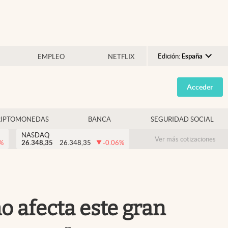
Edición:
España
EMPLEO
NETFLIX
Argentina
Acceder
España
México
RIPTOMONEDAS
BANCA
SEGURIDAD SOCIAL
USA
NASDAQ
Colombia
Ver más cotizaciones
%
26.348,35
26.348,35
-0.06
%
Uruguay
o afecta este gran