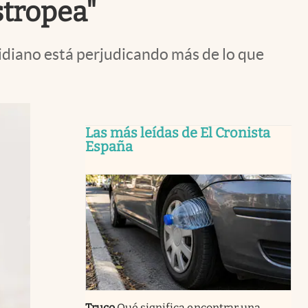
stropea"
tidiano está perjudicando más de lo que
Las más leídas de El Cronista
España
Truco
Qué significa encontrar una