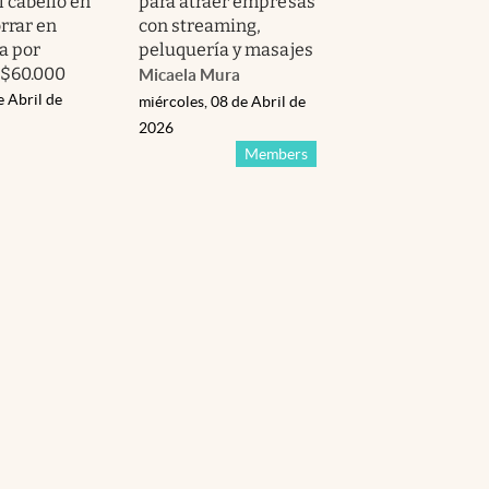
l cabello en
para atraer empresas
rrar en
con streaming,
a por
peluquería y masajes
 $60.000
Micaela Mura
e Abril de
miércoles, 08 de Abril de
2026
Members