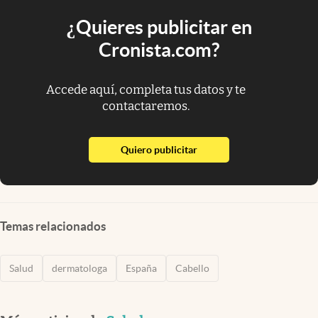
¿Quieres publicitar en
Cronista.com?
Accede aquí, completa tus datos y te
contactaremos.
abre en nueva pestaña
Quiero publicitar
Temas relacionados
Salud
dermatologa
España
Cabello