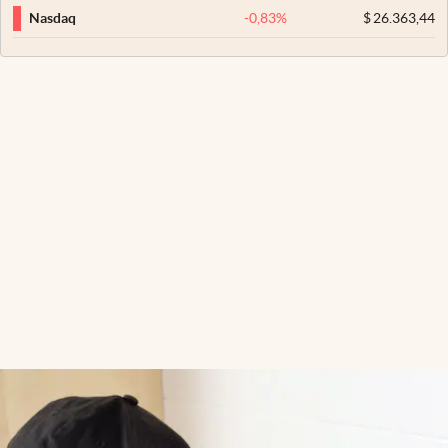
-0,83
%
$
26.363,44
Nasdaq