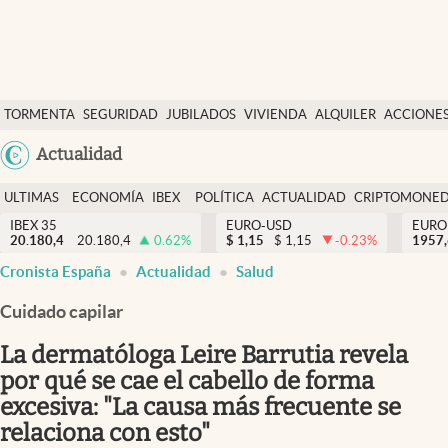
Últimas Noticias
TORMENTA
SEGURIDAD
JUBILADOS
VIVIENDA
ALQUILER
ACCIONE
Economía y finanzas
SOCIAL
Argentina
Actualidad
Política
España
Actualidad
ULTIMAS
ECONOMÍA
IBEX
POLÍTICA
ACTUALIDAD
CRIPTOMONE
México
NOTICIAS
Y
Y
IBEX 35
EURO-USD
EURO
Criptomonedas
20.180,4
20.180,4
0.62
%
$
1,15
$
1,15
-0.23
%
USA
1957
FINANZAS
EURO
Cronista España
Actualidad
Salud
Colombia
España
Uruguay
Cuidado capilar
La dermatóloga Leire Barrutia revela
por qué se cae el cabello de forma
excesiva: "La causa más frecuente se
relaciona con esto"