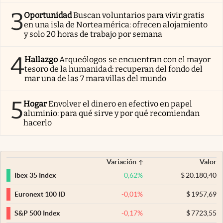
3
Oportunidad
Buscan voluntarios para vivir gratis
en una isla de Norteamérica: ofrecen alojamiento
y solo 20 horas de trabajo por semana
4
Hallazgo
Arqueólogos se encuentran con el mayor
tesoro de la humanidad: recuperan del fondo del
mar una de las 7 maravillas del mundo
5
Hogar
Envolver el dinero en efectivo en papel
aluminio: para qué sirve y por qué recomiendan
hacerlo
Variación
Valor
0,62
%
$
20.180,40
Ibex 35 Index
-0,01
%
$
1957,69
Euronext 100 ID
-0,17
%
$
7723,55
S&P 500 Index