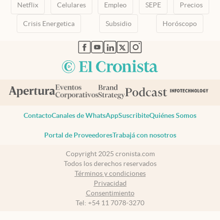
Netflix
Celulares
Empleo
SEPE
Precios
Crisis Energetica
Subsidio
Horóscopo
abre en nueva pestaña
abre en nueva pestaña
abre en nueva pestaña
abre en nueva pestaña
abre en nueva pestaña
Contacto
Canales de WhatsApp
Suscribite
Quiénes Somos
Portal de Proveedores
Trabajá con nosotros
Copyright 2025 cronista.com
Todos los derechos reservados
Términos y condiciones
Privacidad
Consentimiento
Tel:
+54 11 7078-3270