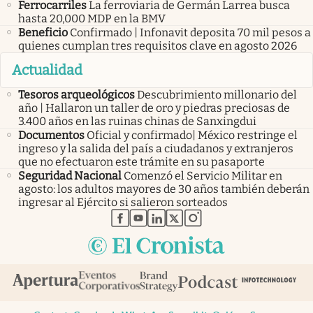
Ferrocarriles
La ferroviaria de Germán Larrea busca
hasta 20,000 MDP en la BMV
Beneficio
Confirmado | Infonavit deposita 70 mil pesos a
quienes cumplan tres requisitos clave en agosto 2026
Actualidad
Tesoros arqueológicos
Descubrimiento millonario del
año | Hallaron un taller de oro y piedras preciosas de
3.400 años en las ruinas chinas de Sanxingdui
Documentos
Oficial y confirmado| México restringe el
ingreso y la salida del país a ciudadanos y extranjeros
que no efectuaron este trámite en su pasaporte
Seguridad Nacional
Comenzó el Servicio Militar en
agosto: los adultos mayores de 30 años también deberán
ingresar al Ejército si salieron sorteados
abre en nueva pestaña
abre en nueva pestaña
abre en nueva pestaña
abre en nueva pestaña
abre en nueva pestaña