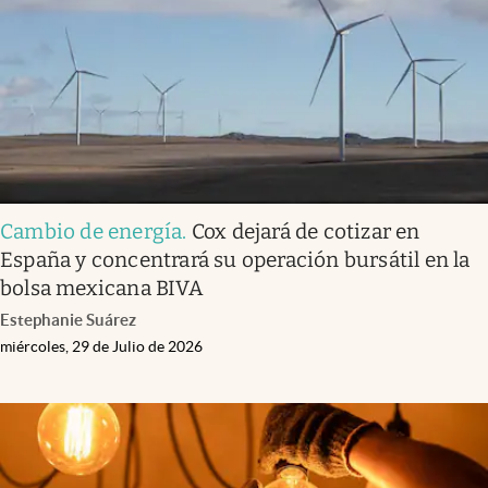
Clima
Espiritualidad
Mediakit
abre en nueva pestaña
México
Cambio de energía
.
Cox dejará de cotizar en
España y concentrará su operación bursátil en la
bolsa mexicana BIVA
Estephanie Suárez
miércoles, 29 de Julio de 2026