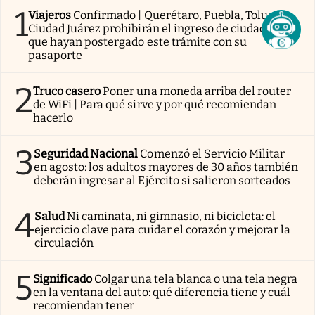
1
Viajeros
Confirmado | Querétaro, Puebla, Toluca y
Ciudad Juárez prohibirán el ingreso de ciudadanos
que hayan postergado este trámite con su
pasaporte
2
Truco casero
Poner una moneda arriba del router
de WiFi | Para qué sirve y por qué recomiendan
hacerlo
3
Seguridad Nacional
Comenzó el Servicio Militar
en agosto: los adultos mayores de 30 años también
deberán ingresar al Ejército si salieron sorteados
4
Salud
Ni caminata, ni gimnasio, ni bicicleta: el
ejercicio clave para cuidar el corazón y mejorar la
circulación
5
Significado
Colgar una tela blanca o una tela negra
en la ventana del auto: qué diferencia tiene y cuál
recomiendan tener