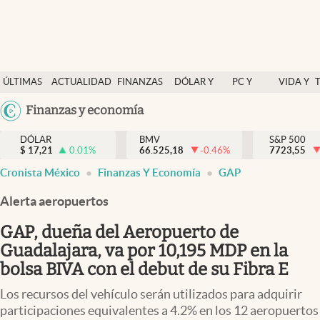
Últimas Noticias
ÚLTIMAS
ACTUALIDAD
FINANZAS
DÓLAR Y
PC Y
VIDA Y
Actualidad
NOTICIAS
Y
MERCADOS
CELULAR
ESTILO
Argentina
Finanzas y economía
Finanzas y economía
ECONOMÍA
España
Dólar y mercados
DÓLAR
BMV
S&P 500
$
17,21
0.01
%
66.525,18
-0.46
%
México
7723,55
Internacionales
Cronista México
Finanzas Y Economía
GAP
USA
Opinión
Colombia
Alerta aeropuertos
Uruguay
Brand Strategy
GAP, dueña del Aeropuerto de
Pc y celular
Guadalajara, va por 10,195 MDP en la
bolsa BIVA con el debut de su Fibra E
Vida y estilo
Los recursos del vehículo serán utilizados para adquirir
Tv
participaciones equivalentes a 4.2% en los 12 aeropuertos