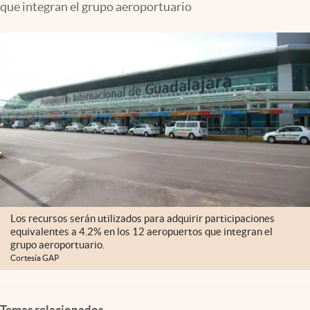
que integran el grupo aeroportuario
Clima
Espiritualidad
Mediakit
abre en nueva pestaña
México
Los recursos serán utilizados para adquirir participaciones
equivalentes a 4.2% en los 12 aeropuertos que integran el
grupo aeroportuario.
Cortesía GAP
Temas relacionados