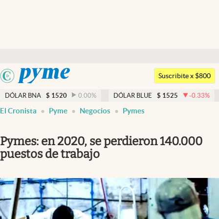
Últimas noticias
Dólar
Argentina
Members
Suscribite x $800
España
Economía y Política
DÓLAR BNA
$
1520
0.00
%
DÓLAR BLUE
$
1525
-0.33
%
México
El Cronista
Pyme
Negocios
Pymes
Finanzas y Mercados
USA
Mercados Online
Colombia
Pymes: en 2020, se perdieron 140.000
Uruguay
Negocios
puestos de trabajo
Columnistas
Otras secciones
Apertura