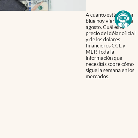
A cuánto está el dólar
blue hoy viernes 7 de
agosto. Cuál es el
precio del dólar oficial
y de los dólares
financieros CCL y
MEP. Toda la
información que
necesitás sobre cómo
sigue la semana en los
mercados.