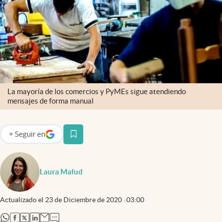
Infotechnology
Clase
Clima
Mundial 2026
Eventos Corporativos
La mayoría de los comercios y PyMEs sigue atendiendo
El Cronista Studio
mensajes de forma manual
Mediakit
+
Seguir
en
abre en nueva pestaña
abre en nueva pestaña
Argentina
Laura Mafud
Actualizado el
23 de Diciembre de 2020
03:00
abre en nueva pestaña
abre en nueva pestaña
abre en nueva pestaña
abre en nueva pestaña