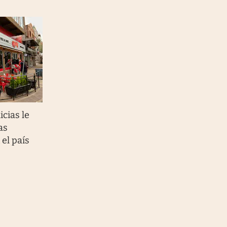
cias le
as
 el país