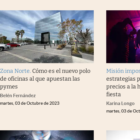
Infotechnology
Clase
Clima
Mundial 2026
Eventos Corporativos
El Cronista Studio
Zona Norte
.
Cómo es el nuevo polo
Misión impos
Mediakit
de oficinas al que apuestan las
estrategias 
pymes
precios a la
abre en nueva pestaña
fiesta
Belén Fernández
martes, 03 de Octubre de 2023
Karina Longo
martes, 03 de Oc