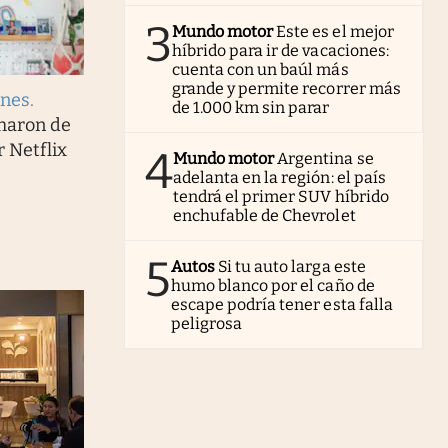
3
Mundo motor
Este es el mejor
híbrido para ir de vacaciones:
cuenta con un baúl más
grande y permite recorrer más
ones
.
de 1.000 km sin parar
haron de
r Netflix
4
Mundo motor
Argentina se
adelanta en la región: el país
tendrá el primer SUV híbrido
enchufable de Chevrolet
5
Autos
Si tu auto larga este
humo blanco por el caño de
escape podría tener esta falla
peligrosa