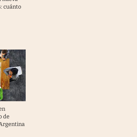
s: cuánto
en
o de
 Argentina