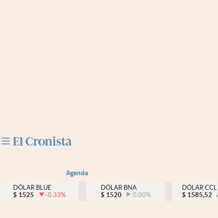
Últimas noticias
Dólar
Members
Economía y Política
Finanzas y Mercados
Mercados Online
Negocios
Columnistas
Agenda
Otras secciones
DÓLAR BLUE
DÓLAR BNA
DÓLAR CCL
$
1525
-0.33
%
$
1520
0.00
%
$
1585,52
Apertura