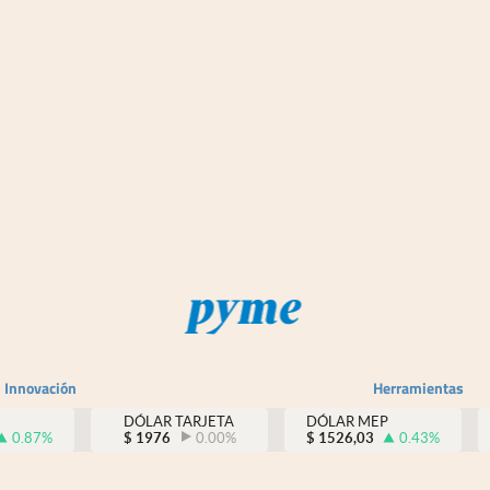
Innovación
Herramientas
DÓLAR TARJETA
DÓLAR MEP
0.87
%
$
1976
0.00
%
$
1526,03
0.43
%