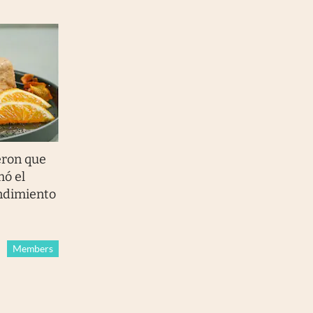
eron que
mó el
ndimiento
Members