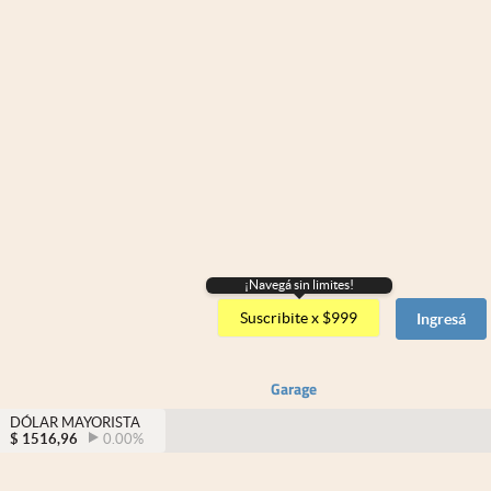
¡Navegá sin limites!
Suscribite x $999
Ingresá
Garage
DÓLAR MAYORISTA
$
1516,96
0.00
%