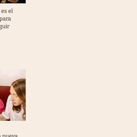
 es el
 para
guir
a nueva