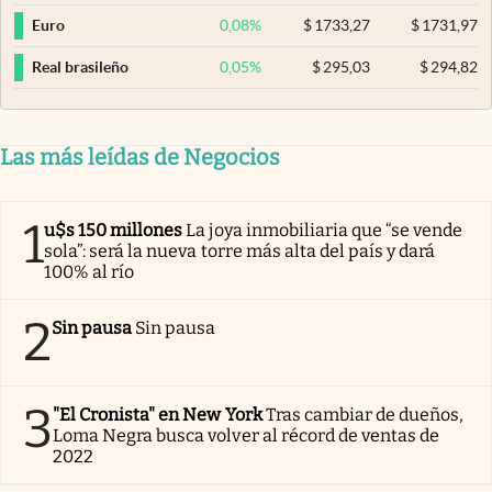
0,08
%
$
1733,27
$
1731,97
Euro
0,05
%
$
295,03
$
294,82
Real brasileño
Las más leídas de Negocios
1
u$s 150 millones
La joya inmobiliaria que “se vende
sola”: será la nueva torre más alta del país y dará
100% al río
2
Sin pausa
Sin pausa
3
"El Cronista" en New York
Tras cambiar de dueños,
Loma Negra busca volver al récord de ventas de
2022