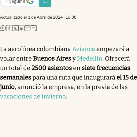
+
Seguir
en
abre en nueva pestaña
Actualizado el
1 de Abril de 2024
16:38
abre en nueva pestaña
abre en nueva pestaña
abre en nueva pestaña
abre en nueva pestaña
La aerolínea colombiana
Avianca
empezará a
volar entre
Buenos Aires
y
Medellín
. Ofrecerá
un total de
2500 asientos
en
siete frecuencias
semanales
para una ruta que inaugurará
el 15 de
junio
, anunció la empresa, en la previa de las
vacaciones de invierno
.