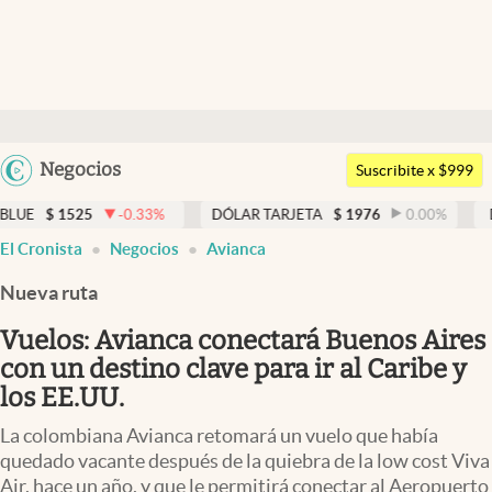
Últimas noticias
Dólar
Argentina
Negocios
Members
Suscribite x $999
España
Economía y Política
25
-0.33
%
DÓLAR TARJETA
$
1976
0.00
%
DÓLAR ME
México
abre en nueva pestaña
El Cronista
Negocios
Avianca
Finanzas y Mercados
USA
Nueva ruta
Mercados Online
Colombia
Uruguay
Vuelos: Avianca conectará Buenos Aires
Negocios
con un destino clave para ir al Caribe y
Columnistas
los EE.UU.
Otras secciones
La colombiana Avianca retomará un vuelo que había
quedado vacante después de la quiebra de la low cost Viva
Apertura
Air, hace un año, y que le permitirá conectar al Aeropuerto