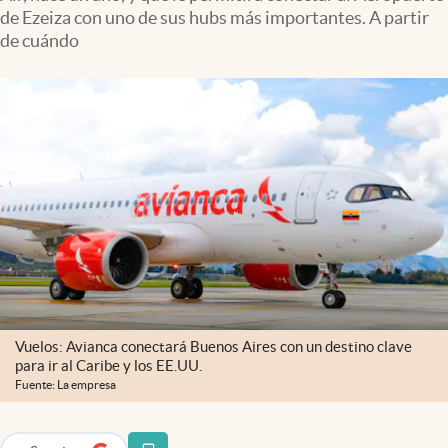
Infotechnology
de Ezeiza con uno de sus hubs más importantes. A partir
de cuándo
Clase
Clima
Mundial 2026
Eventos Corporativos
El Cronista Studio
Mediakit
abre en nueva pestaña
Argentina
Vuelos: Avianca conectará Buenos Aires con un destino clave
para ir al Caribe y los EE.UU.
Fuente: La empresa