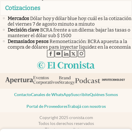
Cotizaciones
Mercados
Dólar hoy y dólar blue hoy: cuál es la cotización
del viernes 7 de agosto minuto a minuto
Decisión clave
BCRA frente a un dilema: bajar las tasas o
mantener el dólar sub $ 1500
Demasiados pesos
Remonetización: BCRA apuesta a la
compra de dólares para inyectar liquidez en la economía
abre en nueva pestaña
abre en nueva pestaña
abre en nueva pestaña
abre en nueva pestaña
abre en nueva pestaña
Contacto
Canales de WhatsApp
Suscribite
Quiénes Somos
Portal de Proveedores
Trabajá con nosotros
Copyright 2025 cronista.com
Todos los derechos reservados
Términos y condiciones