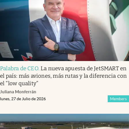
Infotechnology
Clase
Clima
Mundial 2026
Eventos Corporativos
El Cronista Studio
Palabra de CEO
.
La nueva apuesta de JetSMART en
Mediakit
el país: más aviones, más rutas y la diferencia con
abre en nueva pestaña
el “low quality”
Argentina
Juliana Monferrán
lunes, 27 de Julio de 2026
Members