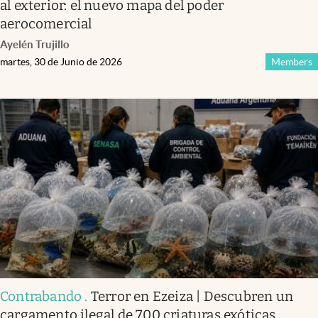
al exterior: el nuevo mapa del poder
aerocomercial
Ayelén Trujillo
martes, 30 de Junio de 2026
Members
Contrabando
.
Terror en Ezeiza | Descubren un
cargamento ilegal de 700 criaturas exóticas