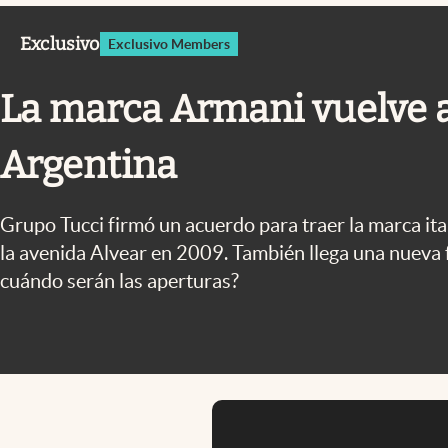
Infotechnology
Exclusivo
Exclusivo Members
Clase
Clima
La marca Armani vuelve a
Mundial 2026
Argentina
Eventos Corporativos
El Cronista Studio
Grupo Tucci firmó un acuerdo para traer la marca ital
Mediakit
la avenida Alvear en 2009. También llega una nueva 
abre en nueva pestaña
cuándo serán las aperturas?