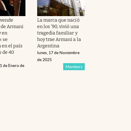
 vende
La marca que nació
 de Armani
en los ’90, vivió una
y en
tragedia familiar y
: se
hoy trae Armani a la
 en el país
Argentina
 de 40
lunes, 17 de Noviembre
de 2025
21 de Enero de
Members