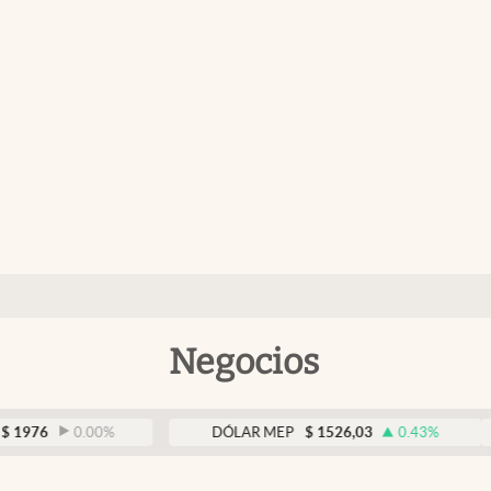
Negocios
0.00
%
DÓLAR MEP
$
1526,03
0.43
%
DÓ