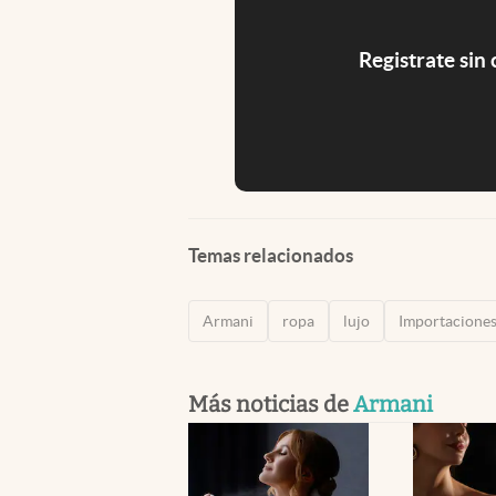
Registrate sin
Temas relacionados
Armani
ropa
lujo
Importacione
Más noticias de
Armani