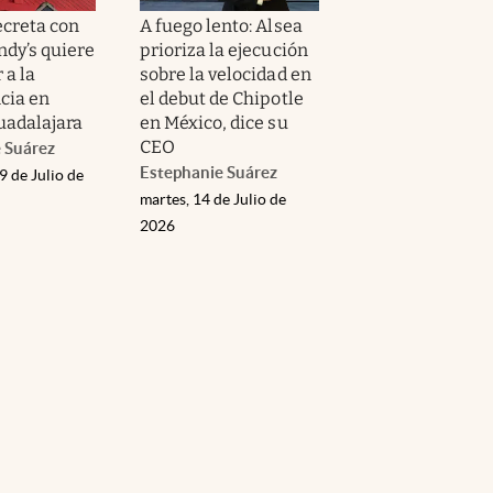
ecreta con
A fuego lento: Alsea
ndy’s quiere
prioriza la ejecución
 a la
sobre la velocidad en
cia en
el debut de Chipotle
adalajara
en México, dice su
CEO
 Suárez
Estephanie Suárez
9 de Julio de
martes, 14 de Julio de
2026