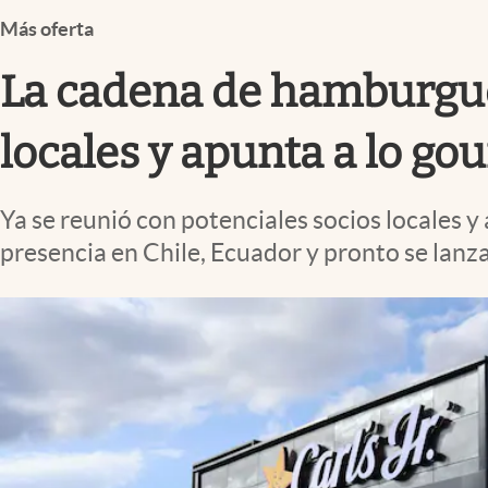
Infotechnology
Más oferta
Clase
La cadena de hamburguesa
Clima
Mundial 2026
locales y apunta a lo go
Eventos Corporativos
Ya se reunió con potenciales socios locales 
El Cronista Studio
presencia en Chile, Ecuador y pronto se lanz
Mediakit
abre en nueva pestaña