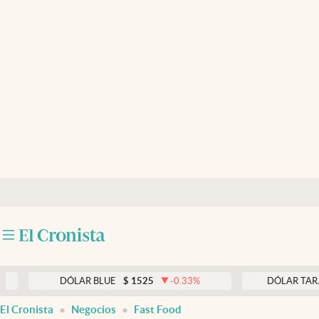
Últimas noticias
Dólar
Members
Economía y Política
Finanzas y Mercados
Mercados Online
Negocios
Columnistas
Otras secciones
DÓLAR BLUE
$
1525
-0.33
%
DÓLAR TARJETA
$
Apertura
El Cronista
Negocios
Fast Food