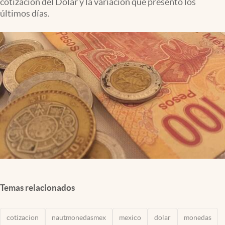
cotización del Dólar y la variación que presentó los
Clima
últimos días.
Espiritualidad
Mediakit
abre en nueva pestaña
México
Temas relacionados
cotizacion
nautmonedasmex
mexico
dolar
monedas