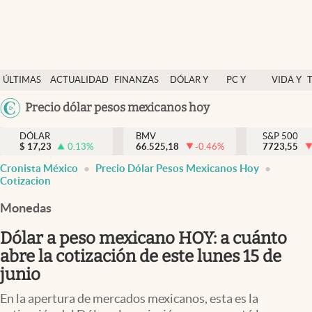
Últimas Noticias
ÚLTIMAS
ACTUALIDAD
FINANZAS
DÓLAR Y
PC Y
VIDA Y
Actualidad
NOTICIAS
Y
MERCADOS
CELULAR
ESTILO
Argentina
Precio dólar pesos mexicanos hoy
Finanzas y economía
ECONOMÍA
España
Dólar y mercados
DÓLAR
BMV
S&P 500
$
17,23
0.13
%
66.525,18
-0.46
%
México
7723,55
Internacionales
Cronista México
Precio Dólar Pesos Mexicanos Hoy
USA
Cotizacion
Opinión
Colombia
Monedas
Uruguay
Brand Strategy
Dólar a peso mexicano HOY: a cuánto
Pc y celular
abre la cotización de este lunes 15 de
Vida y estilo
junio
Tv
En la apertura de mercados mexicanos, esta es la