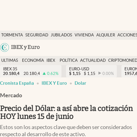
Últimas Noticias
TORMENTA
SEGURIDAD
JUBILADOS
VIVIENDA
ALQUILER
ACCIONE
Economía y finanzas
SOCIAL
Argentina
IBEX y Euro
Política
España
Actualidad
ULTIMAS
ECONOMÍA
IBEX
POLÍTICA
ACTUALIDAD
CRIPTOMONE
México
NOTICIAS
Y
Y
IBEX 35
EURO-USD
EURO
Criptomonedas
20.180,4
20.180,4
0.62
%
$
1,15
$
1,15
0.00
%
USA
1957,
FINANZAS
EURO
Cronista España
IBEX Y Euro
Dolar
Colombia
España
Uruguay
Mercado
Precio del Dólar: a así abre la cotización
HOY lunes 15 de junio
Estos son los aspectos clave que deben ser considerados
respecto al desarrollo de este activo.