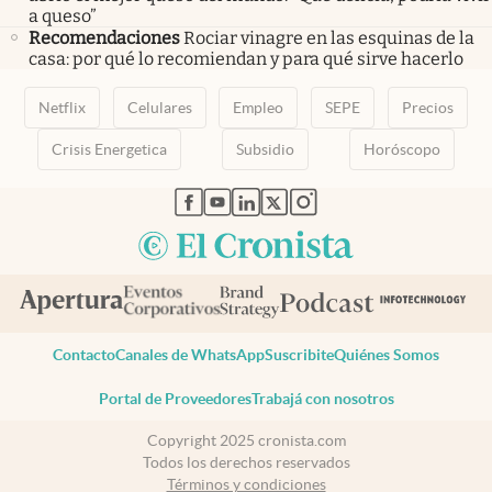
a queso”
Recomendaciones
Rociar vinagre en las esquinas de la
casa: por qué lo recomiendan y para qué sirve hacerlo
Netflix
Celulares
Empleo
SEPE
Precios
Crisis Energetica
Subsidio
Horóscopo
abre en nueva pestaña
abre en nueva pestaña
abre en nueva pestaña
abre en nueva pestaña
abre en nueva pestaña
Contacto
Canales de WhatsApp
Suscribite
Quiénes Somos
Portal de Proveedores
Trabajá con nosotros
Copyright 2025 cronista.com
Todos los derechos reservados
Términos y condiciones