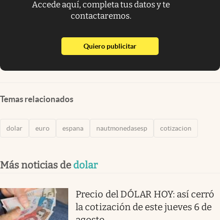
Accede aquí, completa tus datos y te
contactaremos.
abre en nueva pestaña
Quiero publicitar
Temas relacionados
dolar
euro
espana
nautmonedasesp
cotizacion
Más noticias de
dolar
Precio del DÓLAR HOY: así cerró
la cotización de este jueves 6 de
agosto