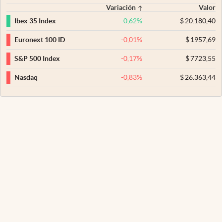
Variación
Valor
0,62
%
$
20.180,40
Ibex 35 Index
-0,01
%
$
1957,69
Euronext 100 ID
-0,17
%
$
7723,55
S&P 500 Index
-0,83
%
$
26.363,44
Nasdaq