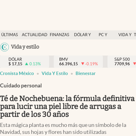
Últimas Noticias
ÚLTIMAS
ACTUALIDAD
FINANZAS
DÓLAR Y
PC Y
VIDA Y
Actualidad
NOTICIAS
Y
MERCADOS
CELULAR
ESTILO
Argentina
Vida y estilo
Finanzas y economía
ECONOMÍA
España
Dólar y mercados
DÓLAR
BMV
S&P 500
$
17,15
0.13
%
66.396,15
-0.19
%
México
7709,96
Internacionales
Cronista México
Vida Y Estilo
Bienestar
USA
Opinión
Colombia
Cuidado personal
Uruguay
Brand Strategy
Té de Nochebuena: la fórmula definitiva
Pc y celular
para lucir una piel libre de arrugas a
partir de los 30 años
Vida y estilo
Esta mágica planta es mucho más que un símbolo de la
Tv
Navidad, sus hojas y flores han sido utilizadas