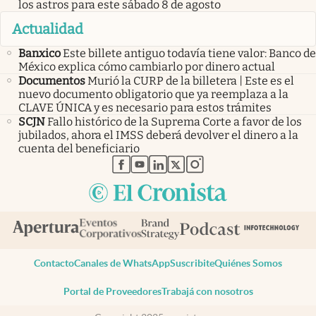
los astros para este sábado 8 de agosto
Actualidad
Banxico
Este billete antiguo todavía tiene valor: Banco de
México explica cómo cambiarlo por dinero actual
Documentos
Murió la CURP de la billetera | Este es el
nuevo documento obligatorio que ya reemplaza a la
CLAVE ÚNICA y es necesario para estos trámites
SCJN
Fallo histórico de la Suprema Corte a favor de los
jubilados, ahora el IMSS deberá devolver el dinero a la
cuenta del beneficiario
abre en nueva pestaña
abre en nueva pestaña
abre en nueva pestaña
abre en nueva pestaña
abre en nueva pestaña
Contacto
Canales de WhatsApp
Suscribite
Quiénes Somos
Portal de Proveedores
Trabajá con nosotros