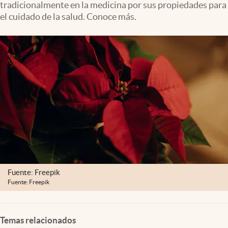
tradicionalmente en la medicina por sus propiedades para
Clima
el cuidado de la salud. Conoce más.
Espiritualidad
Mediakit
abre en nueva pestaña
México
Fuente: Freepik
Fuente: Freepik
Temas relacionados