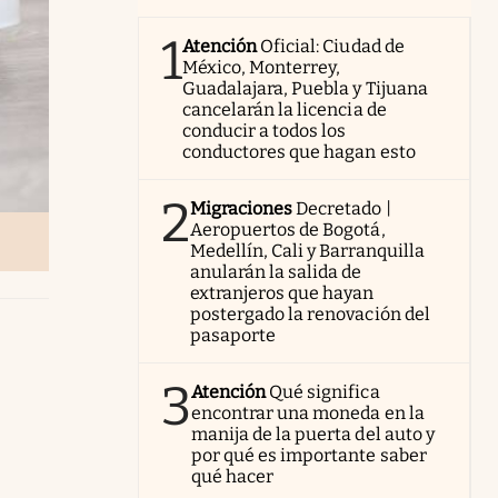
1
Atención
Oficial: Ciudad de
México, Monterrey,
Guadalajara, Puebla y Tijuana
cancelarán la licencia de
conducir a todos los
conductores que hagan esto
2
Migraciones
Decretado |
Aeropuertos de Bogotá,
Medellín, Cali y Barranquilla
anularán la salida de
extranjeros que hayan
postergado la renovación del
pasaporte
3
Atención
Qué significa
encontrar una moneda en la
manija de la puerta del auto y
por qué es importante saber
qué hacer