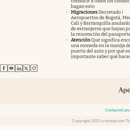
conducir a todos los condu
hagan esto
Migraciones
Decretado |
Aeropuertos de Bogotá, Med
Cali y Barranquilla anularán
de extranjeros que hayan p
la renovación del pasaport
Atención
Qué significa enc
una moneda en la manija de
puerta del auto y por qué e
importante saber qué hace
abre en nueva pestaña
abre en nueva pestaña
abre en nueva pestaña
abre en nueva pestaña
abre en nueva pestaña
Contacto
Cana
Copyright 2025 cronista.com
To