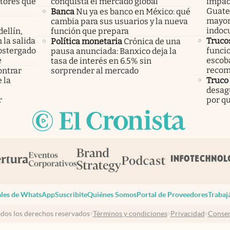
ctores que
conquista el mercado global
impac
Guatem
Banca
Nu ya es banco en México: qué
mayor
cambia para sus usuarios y la nueva
indoc
ellín,
función que prepara
 la salida
Truco
Política monetaria
Crónica de una
ostergado
funcio
pausa anunciada: Banxico deja la
e
escoba
tasa de interés en 6.5% sin
recom
ontrar
sorprender al mercado
 la
Truco
s
desagü
r
por q
les de WhatsApp
Suscribite
Quiénes Somos
Portal de Proveedores
Trabaj
dos los derechos reservados
Términos y condiciones
Privacidad
Consen