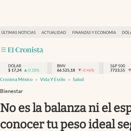
Últimas Noticias
ÚLTIMAS NOTICIAS
ACTUALIDAD
FINANZAS Y ECONOMÍA
DÓL
Actualidad
Finanzas y economía
Dólar y mercados
DÓLAR
BMV
S&P 500
Internacionales
$
17,24
0.18
%
66.525,18
-0.46
%
7723,55
Opinión
Cronista México
Vida Y Estilo
Salud
Brand Strategy
Bienestar
Pc y celular
No es la balanza ni el e
Vida y estilo
conocer tu peso ideal se
Tv