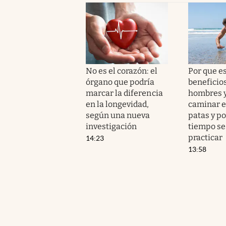
No es el corazón: el
Por que e
órgano que podría
beneficio
marcar la diferencia
hombres 
en la longevidad,
caminar e
según una nueva
patas y p
investigación
tiempo se
practicar
14:23
13:58