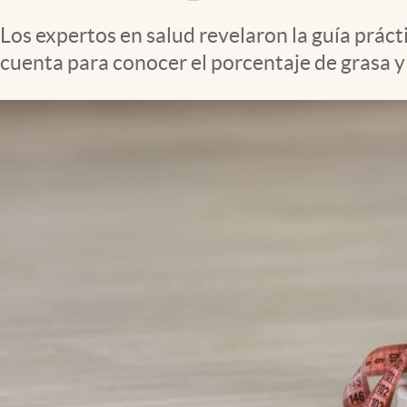
Clima
Los expertos en salud revelaron la guía prácti
Espiritualidad
cuenta para conocer el porcentaje de grasa y
Mediakit
abre en nueva pestaña