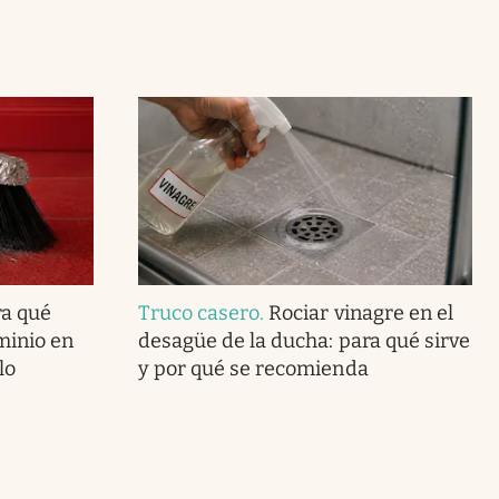
ra qué
Truco casero
.
Rociar vinagre en el
minio en
desagüe de la ducha: para qué sirve
lo
y por qué se recomienda