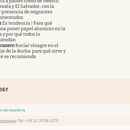
ta a países como de México,
ala y El Salvador, con la
 presencia de migrantes
umentados
s
Es tendencia | Para qué
na poner papel aluminio en la
 y por qué todos lo
iendan
 casero
Rociar vinagre en el
e de la ducha: para qué sirve y
ué se recomienda
á con nosotros
timiento
Tel:
+54 11 7078-3270