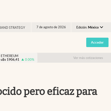
7 de agosto de 2026
Edición:
México
RAND STRATEGY
Argentina
Acceder
España
México
ETHEREUM
Ver más cotizaciones
u$s
1906,41
0.00
%
USA
Colombia
Uruguay
ocido pero eficaz para