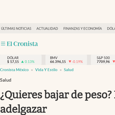
Últimas Noticias
ÚLTIMAS NOTICIAS
ACTUALIDAD
FINANZAS Y ECONOMÍA
DÓL
Actualidad
Finanzas y economía
Dólar y mercados
DÓLAR
BMV
S&P 500
Internacionales
$
17,15
0.13
%
66.396,15
-0.19
%
7709,96
Opinión
Cronista México
Vida Y Estilo
Salud
Brand Strategy
Salud
Pc y celular
¿Quieres bajar de peso? 
Vida y estilo
adelgazar
Tv