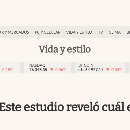
AR Y MERCADOS
PC Y CELULAR
VIDA Y ESTILO
TV
CLIMA
B
Vida y estilo
NASDAQ
BITCOIN
-0.18
%
26.348,35
-0.06
%
u$s
64.927,11
-0.03
%
Este estudio reveló cuál 