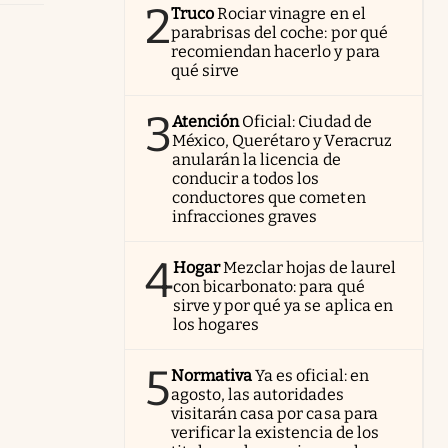
2
Truco
Rociar vinagre en el
parabrisas del coche: por qué
recomiendan hacerlo y para
qué sirve
3
Atención
Oficial: Ciudad de
México, Querétaro y Veracruz
anularán la licencia de
conducir a todos los
conductores que cometen
infracciones graves
4
Hogar
Mezclar hojas de laurel
con bicarbonato: para qué
sirve y por qué ya se aplica en
los hogares
5
Normativa
Ya es oficial: en
agosto, las autoridades
visitarán casa por casa para
verificar la existencia de los