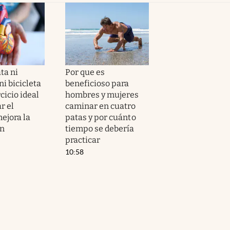
ta ni
Por que es
i bicicleta
beneficioso para
ercicio ideal
hombres y mujeres
r el
caminar en cuatro
ejora la
patas y por cuánto
ón
tiempo se debería
practicar
10:58