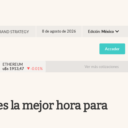
8 de agosto de 2026
Edición:
México
RAND STRATEGY
Argentina
Acceder
España
México
ETHEREUM
Ver más cotizaciones
u$s
1913,47
-0.01
%
USA
Colombia
Uruguay
es la mejor hora para