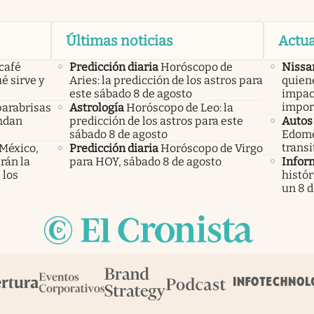
Últimas noticias
Actua
 café
Predicción diaria
Horóscopo de
Nissa
é sirve y
Aries: la predicción de los astros para
quien
este sábado 8 de agosto
impac
impor
parabrisas
Astrología
Horóscopo de Leo: la
endan
predicción de los astros para este
Autos
sábado 8 de agosto
Edome
transi
 México,
Predicción diaria
Horóscopo de Virgo
rán la
para HOY, sábado 8 de agosto
Infor
 los
histór
un 8 