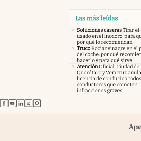
Las más leídas
Soluciones caseras
Tirar el
usado en el inodoro: para qu
por qué lo recomiendan
Truco
Rociar vinagre en el 
del coche: por qué recomi
hacerlo y para qué sirve
Atención
Oficial: Ciudad de
Querétaro y Veracruz anula
licencia de conducir a todos
conductores que cometen
infracciones graves
abre en nueva pestaña
abre en nueva pestaña
abre en nueva pestaña
abre en nueva pestaña
abre en nueva pestaña