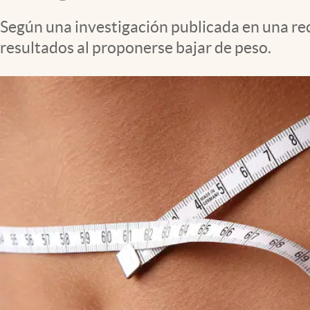
Clima
Según una investigación publicada en una re
Espiritualidad
resultados al proponerse bajar de peso.
Mediakit
abre en nueva pestaña