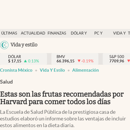
Últimas Noticias
ÚLTIMAS
ACTUALIDAD
FINANZAS
DÓLAR Y
PC Y
VIDA Y
Actualidad
NOTICIAS
Y
MERCADOS
CELULAR
ESTILO
Argentina
Vida y estilo
Finanzas y economía
ECONOMÍA
España
Dólar y mercados
DÓLAR
BMV
S&P 500
$
17,15
0.13
%
66.396,15
-0.19
%
México
7709,96
Internacionales
Cronista México
Vida Y Estilo
Alimentación
USA
Opinión
Colombia
Salud
Uruguay
Brand Strategy
Estas son las frutas recomendadas por
Pc y celular
Harvard para comer todos los días
Vida y estilo
La Escuela de Salud Pública de la prestigiosa casa de
estudios elaboró un informe sobre las ventajas de incluir
Tv
estos alimentos en la dieta diaria.