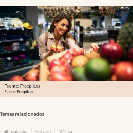
Clima
Espiritualidad
Mediakit
abre en nueva pestaña
México
Fuente: Freepik.es
Fuente: Freepik.es
Temas relacionados
alimentación
Harvard
México