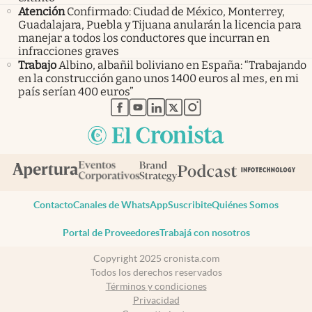
Atención
Confirmado: Ciudad de México, Monterrey,
Guadalajara, Puebla y Tijuana anularán la licencia para
manejar a todos los conductores que incurran en
infracciones graves
Trabajo
Albino, albañil boliviano en España: “Trabajando
en la construcción gano unos 1400 euros al mes, en mi
país serían 400 euros”
abre en nueva pestaña
abre en nueva pestaña
abre en nueva pestaña
abre en nueva pestaña
abre en nueva pestaña
Contacto
Canales de WhatsApp
Suscribite
Quiénes Somos
Portal de Proveedores
Trabajá con nosotros
Copyright 2025 cronista.com
Todos los derechos reservados
Términos y condiciones
Privacidad