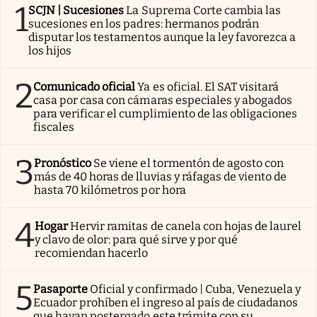
1
SCJN | Sucesiones
La Suprema Corte cambia las
sucesiones en los padres: hermanos podrán
disputar los testamentos aunque la ley favorezca a
los hijos
2
Comunicado oficial
Ya es oficial. El SAT visitará
casa por casa con cámaras especiales y abogados
para verificar el cumplimiento de las obligaciones
fiscales
3
Pronóstico
Se viene el tormentón de agosto con
más de 40 horas de lluvias y ráfagas de viento de
hasta 70 kilómetros por hora
4
Hogar
Hervir ramitas de canela con hojas de laurel
y clavo de olor: para qué sirve y por qué
recomiendan hacerlo
5
Pasaporte
Oficial y confirmado | Cuba, Venezuela y
Ecuador prohíben el ingreso al país de ciudadanos
que hayan postergado este trámite con su