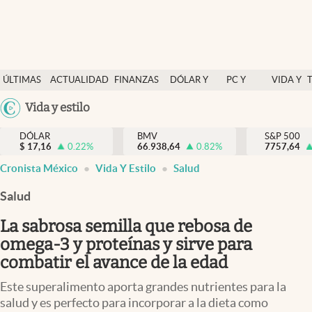
Últimas Noticias
ÚLTIMAS
ACTUALIDAD
FINANZAS
DÓLAR Y
PC Y
VIDA Y
Actualidad
NOTICIAS
Y
MERCADOS
CELULAR
ESTILO
Argentina
Vida y estilo
Finanzas y economía
ECONOMÍA
España
Dólar y mercados
DÓLAR
BMV
S&P 500
$
17,16
0.22
%
66.938,64
0.82
%
México
7757,64
Internacionales
Cronista México
Vida Y Estilo
Salud
USA
Opinión
Colombia
Salud
Uruguay
Brand Strategy
La sabrosa semilla que rebosa de
Pc y celular
omega-3 y proteínas y sirve para
combatir el avance de la edad
Vida y estilo
Este superalimento aporta grandes nutrientes para la
Tv
salud y es perfecto para incorporar a la dieta como