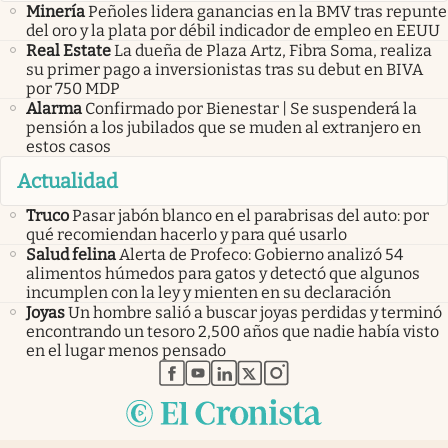
Minería
Peñoles lidera ganancias en la BMV tras repunte
del oro y la plata por débil indicador de empleo en EEUU
Real Estate
La dueña de Plaza Artz, Fibra Soma, realiza
su primer pago a inversionistas tras su debut en BIVA
por 750 MDP
Alarma
Confirmado por Bienestar | Se suspenderá la
pensión a los jubilados que se muden al extranjero en
estos casos
Actualidad
Truco
Pasar jabón blanco en el parabrisas del auto: por
qué recomiendan hacerlo y para qué usarlo
Salud felina
Alerta de Profeco: Gobierno analizó 54
alimentos húmedos para gatos y detectó que algunos
incumplen con la ley y mienten en su declaración
Joyas
Un hombre salió a buscar joyas perdidas y terminó
encontrando un tesoro 2,500 años que nadie había visto
en el lugar menos pensado
abre en nueva pestaña
abre en nueva pestaña
abre en nueva pestaña
abre en nueva pestaña
abre en nueva pestaña