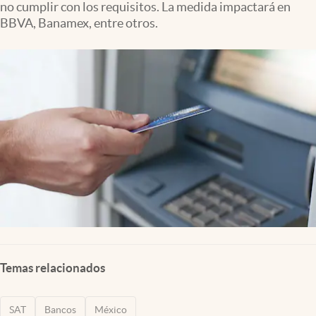
no cumplir con los requisitos. La medida impactará en
Clima
BBVA, Banamex, entre otros.
Espiritualidad
Mediakit
abre en nueva pestaña
México
Temas relacionados
SAT
Bancos
México