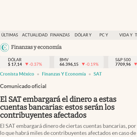
Últimas Noticias
ÚLTIMAS
ACTUALIDAD
FINANZAS
DÓLAR Y
PC Y
VIDA Y
Actualidad
NOTICIAS
Y
MERCADOS
CELULAR
ESTILO
Argentina
Finanzas y economía
Finanzas y economía
ECONOMÍA
España
Dólar y mercados
DÓLAR
BMV
S&P 500
$
17,14
-0.37
%
66.396,15
-0.19
%
México
7709,96
Internacionales
Cronista México
Finanzas Y Economía
SAT
USA
Opinión
Colombia
Comunicado oficial
Uruguay
Brand Strategy
El SAT embargará el dinero a estas
Pc y celular
cuentas bancarias: estos serán los
contribuyentes afectados
Vida y estilo
El SAT embargará dinero de ciertas cuentas bancarias, por
Tv
lo que habrá miles de contribuyentes afectados en caso de