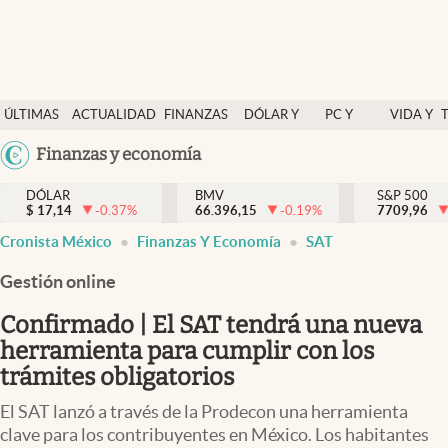
Últimas Noticias
ÚLTIMAS
ACTUALIDAD
FINANZAS
DÓLAR Y
PC Y
VIDA Y
Actualidad
NOTICIAS
Y
MERCADOS
CELULAR
ESTILO
Argentina
Finanzas y economía
Finanzas y economía
ECONOMÍA
España
Dólar y mercados
DÓLAR
BMV
S&P 500
$
17,14
-0.37
%
66.396,15
-0.19
%
México
7709,96
Internacionales
Cronista México
Finanzas Y Economía
SAT
USA
Opinión
Colombia
Gestión online
Uruguay
Brand Strategy
Confirmado | El SAT tendrá una nueva
Pc y celular
herramienta para cumplir con los
trámites obligatorios
Vida y estilo
El SAT lanzó a través de la Prodecon una herramienta
Tv
clave para los contribuyentes en México. Los habitantes