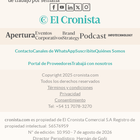
de trabajo por semana
abre en nueva pestaña
abre en nueva pestaña
abre en nueva pestaña
abre en nueva pestaña
abre en nueva pestaña
Contacto
Canales de WhatsApp
Suscribite
Quiénes Somos
Portal de Proveedores
Trabajá con nosotros
Copyright 2025 cronista.com
Todos los derechos reservados
Términos y condiciones
Privacidad
Consentimiento
Tel:
+54 11 7078-3270
cronista.com
es propiedad de El Cronista Comercial S.A Registro de
propiedad intelectual: 56576959
N° de edición: 10.950 - 7 de agosto de 2026
Director Periodístico: Hernán de Goñi