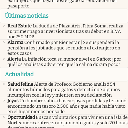
extranjeros que hayan postergado la renovación del
pasaporte
Últimas noticias
Real Estate
La dueña de Plaza Artz, Fibra Soma, realiza
su primer pago a inversionistas tras su debut en BIVA
por 750 MDP
Alarma
Confirmado por Bienestar | Se suspenderá la
pensión a los jubilados que se muden al extranjero en
estos casos
Alerta
La inflación toca su menor nivel en 6 años: ¿por
qué los analistas advierten que la calma durará poco?
Actualidad
Salud felina
Alerta de Profeco: Gobierno analizó 54
alimentos húmedos para gatos y detectó que algunos
incumplen con la ley y mienten en su declaración
Joyas
Un hombre salió a buscar joyas perdidas y terminó
encontrando un tesoro 2,500 años que nadie había visto
en el lugar menos pensado
Oportunidad
Buscan voluntarios para vivir en una isla de
Norteamérica: ofrecen alojamiento gratis y solo 20 horas