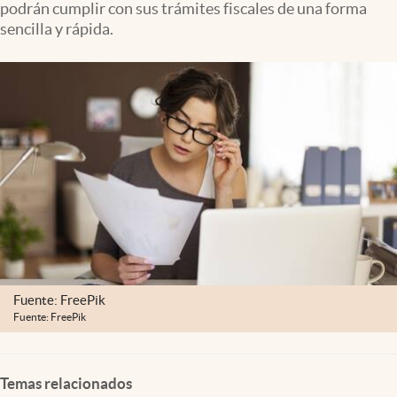
podrán cumplir con sus trámites fiscales de una forma
Clima
sencilla y rápida.
Espiritualidad
Mediakit
abre en nueva pestaña
México
Fuente: FreePik
Fuente: FreePik
Temas relacionados