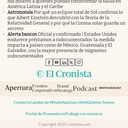
mil dólares a quienes puedan transformar la salud en
América Latina y el Caribe
Astronomía
Por qué un eclipse total de Sol confirmó lo
que Albert Einstein descubrió con la Teoría de la
Relatividad General y por qué la Corona solar guarda un
secreto
Alerta bancos
Oficial y confirmado | Estados Unidos
endurece préstamos a indocumentados: la medida
impacta a países como de México, Guatemala y El
Salvador, con la mayor presencia de migrantes
indocumentados
abre en nueva pestaña
abre en nueva pestaña
abre en nueva pestaña
abre en nueva pestaña
abre en nueva pestaña
Contacto
Canales de WhatsApp
Suscribite
Quiénes Somos
Portal de Proveedores
Trabajá con nosotros
Copyright 2025 cronista.com