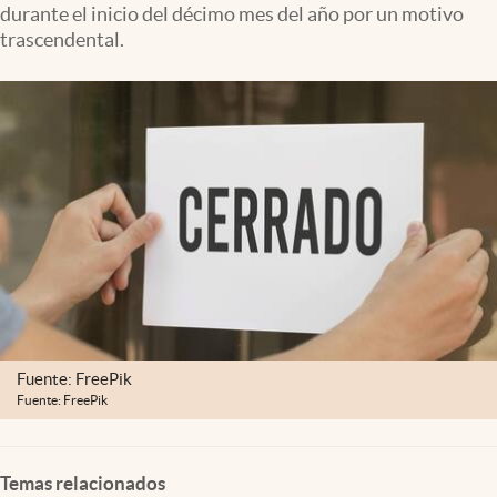
durante el inicio del décimo mes del año por un motivo
Clima
trascendental.
Espiritualidad
Mediakit
abre en nueva pestaña
México
Fuente: FreePik
Fuente: FreePik
Temas relacionados