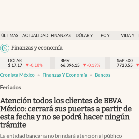
Últimas Noticias
ÚLTIMAS
ACTUALIDAD
FINANZAS
DÓLAR Y
PC Y
VIDA Y
Actualidad
NOTICIAS
Y
MERCADOS
CELULAR
ESTILO
Argentina
Finanzas y economía
Finanzas y economía
ECONOMÍA
España
Dólar y mercados
DÓLAR
BMV
S&P 500
$
17,17
-0.18
%
66.396,15
-0.19
%
México
7723,55
Internacionales
Cronista México
Finanzas Y Economía
Bancos
USA
Opinión
Colombia
Feriados
Uruguay
Brand Strategy
Atención todos los clientes de BBVA
Pc y celular
México: cerrará sus puertas a partir de
esta fecha y no se podrá hacer ningún
Vida y estilo
trámite
Tv
La entidad bancaria no brindará atención al público