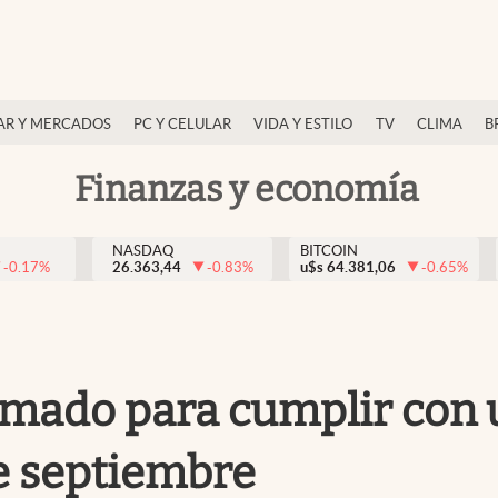
AR Y MERCADOS
PC Y CELULAR
VIDA Y ESTILO
TV
CLIMA
B
Finanzas y economía
NASDAQ
BITCOIN
-0.17
%
26.363,44
-0.83
%
u$s
64.381,06
-0.65
%
lamado para cumplir con u
de septiembre