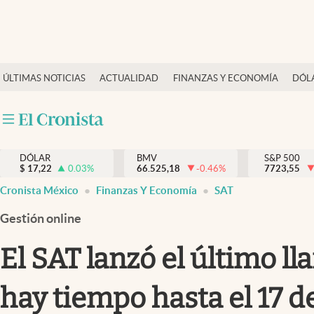
Últimas Noticias
ÚLTIMAS NOTICIAS
ACTUALIDAD
FINANZAS Y ECONOMÍA
DÓL
Actualidad
Finanzas y economía
Dólar y mercados
DÓLAR
BMV
S&P 500
Internacionales
$
17,22
0.03
%
66.525,18
-0.46
%
7723,55
Opinión
Cronista México
Finanzas Y Economía
SAT
Brand Strategy
Gestión online
Pc y celular
El SAT lanzó el último l
Vida y estilo
hay tiempo hasta el 17 
Tv