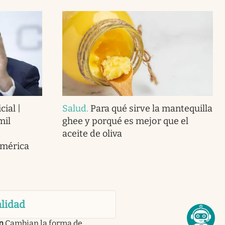
cial |
Salud
.
Para qué sirve la mantequilla
mil
ghee y porqué es mejor que el
aceite de oliva
América
lidad
n
Cambian la forma de