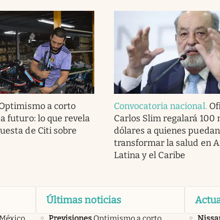
Optimismo a corto
Convocatoria nacional
.
Ofi
a futuro: lo que revela
Carlos Slim regalará 100 
uesta de Citi sobre
dólares a quienes puedan
transformar la salud en 
Latina y el Caribe
Últimas noticias
Actua
 México,
Previsiones
Optimismo a corto
Nissa