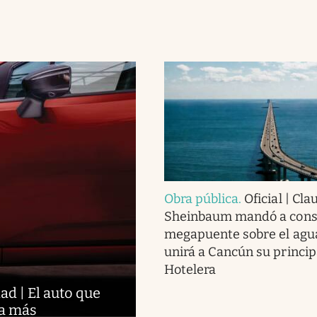
Obra pública
.
Oficial | Cla
Sheinbaum mandó a cons
megapuente sobre el agu
unirá a Cancún su princip
Hotelera
d | El auto que
da más