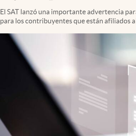
Clima
El SAT lanzó una importante advertencia para
Espiritualidad
para los contribuyentes que están afiliados 
Mediakit
abre en nueva pestaña