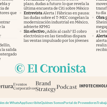
ebla y
plazo, dudas a futuro: lo que revela la
movers
cia de
última encuesta de Citi sobre México
trans
ctores que
tu día
Entrevista
Alerta | Fábricas en pausa:
las dudas sobre el T-MEC congelan la
Obra 
ontrar
modernización industrial en México,
Shein
 la
advierte KPMG
megap
s
a Can
Sin efectivo
¿Adiós al cash? El cobro
r
electrónico en las tienditas dispara
Alerta
las ventas impulsado por los jóvenes
alerta
ellín,
realiz
 la salida
recibi
ostergado
e
les de WhatsApp
Suscribite
Quiénes Somos
Portal de Proveedores
Trabaj