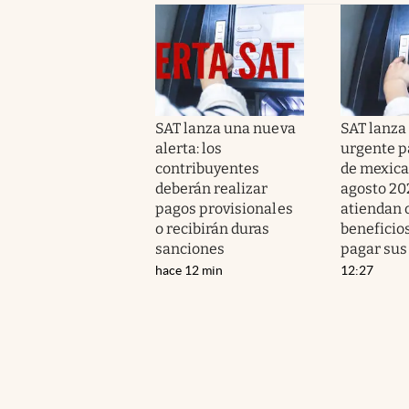
SAT lanza una nueva
SAT lanza
alerta: los
urgente p
contribuyentes
de mexica
deberán realizar
agosto 202
pagos provisionales
atiendan 
o recibirán duras
beneficio
sanciones
pagar sus
hace 12 min
12:27