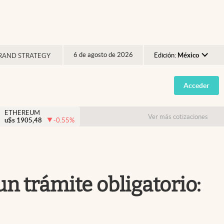
6 de agosto de 2026
Edición:
México
RAND STRATEGY
Argentina
Acceder
España
México
ETHEREUM
Ver más cotizaciones
u$s
1905,48
-0.55
%
USA
Colombia
Uruguay
n trámite obligatorio: