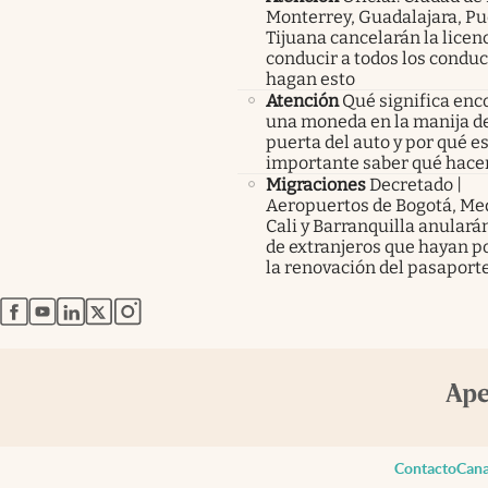
Monterrey, Guadalajara, Pu
Tijuana cancelarán la licen
conducir a todos los condu
hagan esto
Atención
Qué significa enc
una moneda en la manija de
puerta del auto y por qué e
importante saber qué hace
Migraciones
Decretado |
Aeropuertos de Bogotá, Med
Cali y Barranquilla anularán
de extranjeros que hayan p
la renovación del pasaport
abre en nueva pestaña
abre en nueva pestaña
abre en nueva pestaña
abre en nueva pestaña
abre en nueva pestaña
Contacto
Cana