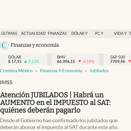
Últimas Noticias
ÚLTIMAS
ACTUALIDAD
FINANZAS
DÓLAR Y
PC Y
VIDA Y
Actualidad
NOTICIAS
Y
MERCADOS
CELULAR
ESTILO
Argentina
Finanzas y economía
Finanzas y economía
ECONOMÍA
España
Dólar y mercados
DÓLAR
BMV
S&P 500
$
17,15
0.13
%
66.396,15
-0.19
%
México
7709,96
Internacionales
Cronista México
Finanzas Y Economía
Jubilados
USA
Opinión
Colombia
IMSS
Uruguay
Brand Strategy
Atención JUBILADOS | Habrá un
Pc y celular
AUMENTO en el IMPUESTO al SAT:
quiénes deberán pagarlo
Vida y estilo
Desde el Gobierno han confirmado los jubilados que
Tv
deberán abonar el impuesto al SAT durante este año.