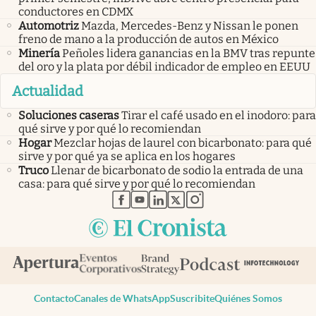
conductores en CDMX
Automotriz
Mazda, Mercedes-Benz y Nissan le ponen
freno de mano a la producción de autos en México
Minería
Peñoles lidera ganancias en la BMV tras repunte
del oro y la plata por débil indicador de empleo en EEUU
Actualidad
Soluciones caseras
Tirar el café usado en el inodoro: para
qué sirve y por qué lo recomiendan
Hogar
Mezclar hojas de laurel con bicarbonato: para qué
sirve y por qué ya se aplica en los hogares
Truco
Llenar de bicarbonato de sodio la entrada de una
casa: para qué sirve y por qué lo recomiendan
abre en nueva pestaña
abre en nueva pestaña
abre en nueva pestaña
abre en nueva pestaña
abre en nueva pestaña
Contacto
Canales de WhatsApp
Suscribite
Quiénes Somos