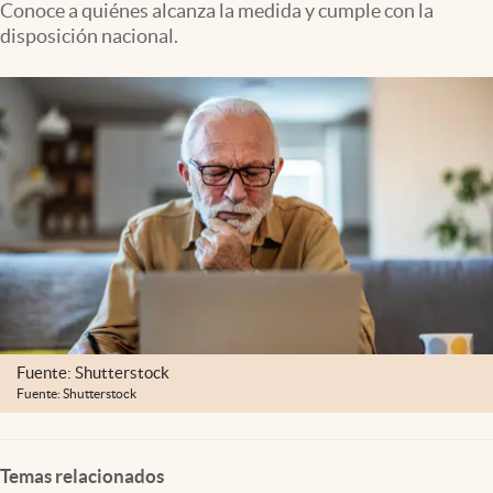
Conoce a quiénes alcanza la medida y cumple con la
Clima
disposición nacional.
Espiritualidad
Mediakit
abre en nueva pestaña
México
Fuente: Shutterstock
Fuente: Shutterstock
Temas relacionados