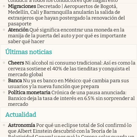
conducir a todos los conductores que hagan esto
Migraciones
Decretado | Aeropuertos de Bogotá,
Medellín, Cali y Barranquilla anularán la salida de
extranjeros que hayan postergado la renovación del
pasaporte
Atención
Qué significa encontrar una moneda en la
manija de la puerta del auto y por qué es importante
saber qué hacer
Últimas noticias
Cheers
Ni alcohol ni consumo tradicional: Así es como la
cerveza sostiene el 40% de las tienditas y conquista el
mercado global
Banca
Nu ya es banco en México: qué cambia para sus
usuarios y la nueva función que prepara
Política monetaria
Crónica de una pausa anunciada:
Banxico deja la tasa de interés en 6.5% sin sorprender al
mercado
Actualidad
Astronomía
Por qué un eclipse total de Sol confirmó lo
que Albert Einstein descubrió con la Teoría de la
Relatividad General y por qué la Corona solar guarda un