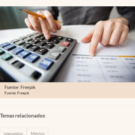
Clima
Espiritualidad
Mediakit
abre en nueva pestaña
México
Fuente: Freepik
Fuente: Freepik
Temas relacionados
impuestos
México