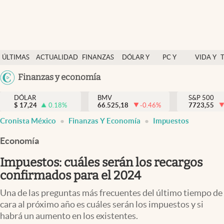
Últimas Noticias
ÚLTIMAS
ACTUALIDAD
FINANZAS
DÓLAR Y
PC Y
VIDA Y
Actualidad
NOTICIAS
Y
MERCADOS
CELULAR
ESTILO
Argentina
Finanzas y economía
Finanzas y economía
ECONOMÍA
España
Dólar y mercados
DÓLAR
BMV
S&P 500
$
17,24
0.18
%
66.525,18
-0.46
%
México
7723,55
Internacionales
Cronista México
Finanzas Y Economía
Impuestos
USA
Opinión
Colombia
Economía
Uruguay
Brand Strategy
Impuestos: cuáles serán los recargos
Pc y celular
confirmados para el 2024
Vida y estilo
Una de las preguntas más frecuentes del último tiempo de
cara al próximo año es cuáles serán los impuestos y si
Tv
habrá un aumento en los existentes.