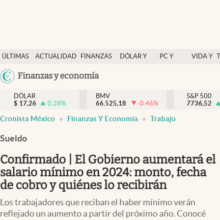
Últimas Noticias
ÚLTIMAS
ACTUALIDAD
FINANZAS
DÓLAR Y
PC Y
VIDA Y
Actualidad
NOTICIAS
Y
MERCADOS
CELULAR
ESTILO
Argentina
Finanzas y economía
Finanzas y economía
ECONOMÍA
España
Dólar y mercados
DÓLAR
BMV
S&P 500
$
17,26
0.28
%
66.525,18
-0.46
%
México
7736,52
Internacionales
Cronista México
Finanzas Y Economía
Trabajo
USA
Opinión
Colombia
Sueldo
Uruguay
Brand Strategy
Confirmado | El Gobierno aumentará el
Pc y celular
salario mínimo en 2024: monto, fecha
de cobro y quiénes lo recibirán
Vida y estilo
Los trabajadores que reciban el haber mínimo verán
Tv
reflejado un aumento a partir del próximo año. Conocé