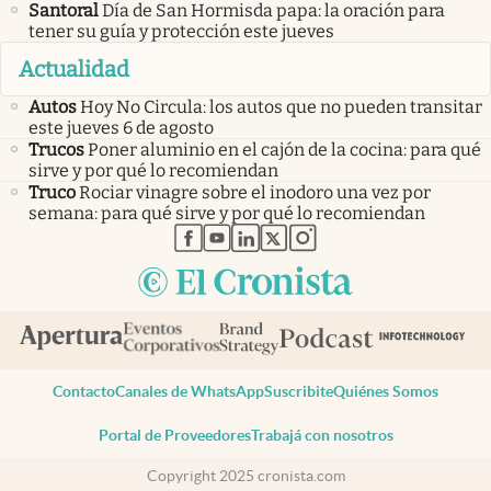
Santoral
Día de San Hormisda papa: la oración para
tener su guía y protección este jueves
Actualidad
Autos
Hoy No Circula: los autos que no pueden transitar
este jueves 6 de agosto
Trucos
Poner aluminio en el cajón de la cocina: para qué
sirve y por qué lo recomiendan
Truco
Rociar vinagre sobre el inodoro una vez por
semana: para qué sirve y por qué lo recomiendan
abre en nueva pestaña
abre en nueva pestaña
abre en nueva pestaña
abre en nueva pestaña
abre en nueva pestaña
Contacto
Canales de WhatsApp
Suscribite
Quiénes Somos
Portal de Proveedores
Trabajá con nosotros
Copyright 2025 cronista.com