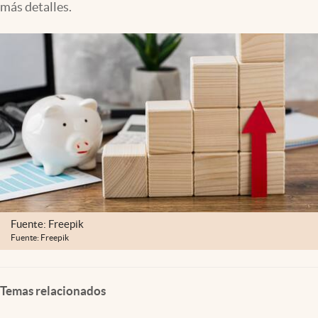
más detalles.
Clima
Espiritualidad
Mediakit
abre en nueva pestaña
México
Fuente: Freepik
Fuente: Freepik
Temas relacionados