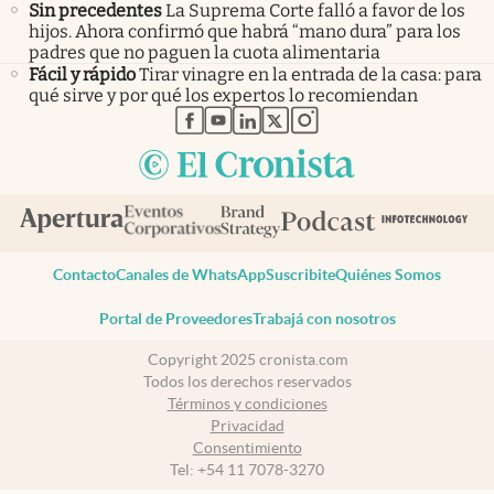
Sin precedentes
La Suprema Corte falló a favor de los
hijos. Ahora confirmó que habrá “mano dura” para los
padres que no paguen la cuota alimentaria
Fácil y rápido
Tirar vinagre en la entrada de la casa: para
qué sirve y por qué los expertos lo recomiendan
abre en nueva pestaña
abre en nueva pestaña
abre en nueva pestaña
abre en nueva pestaña
abre en nueva pestaña
Contacto
Canales de WhatsApp
Suscribite
Quiénes Somos
Portal de Proveedores
Trabajá con nosotros
Copyright 2025 cronista.com
Todos los derechos reservados
Términos y condiciones
Privacidad
Consentimiento
Tel:
+54 11 7078-3270