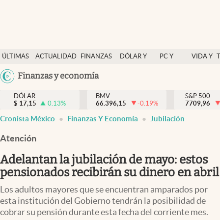
Últimas Noticias
ÚLTIMAS
ACTUALIDAD
FINANZAS
DÓLAR Y
PC Y
VIDA Y
Actualidad
NOTICIAS
Y
MERCADOS
CELULAR
ESTILO
Argentina
Finanzas y economía
Finanzas y economía
ECONOMÍA
España
Dólar y mercados
DÓLAR
BMV
S&P 500
$
17,15
0.13
%
66.396,15
-0.19
%
México
7709,96
Internacionales
Cronista México
Finanzas Y Economía
Jubilación
USA
Opinión
Colombia
Atención
Uruguay
Brand Strategy
Adelantan la jubilación de mayo: estos
Pc y celular
pensionados recibirán su dinero en abril
Vida y estilo
Los adultos mayores que se encuentran amparados por
esta institución del Gobierno tendrán la posibilidad de
Tv
cobrar su pensión durante esta fecha del corriente mes.