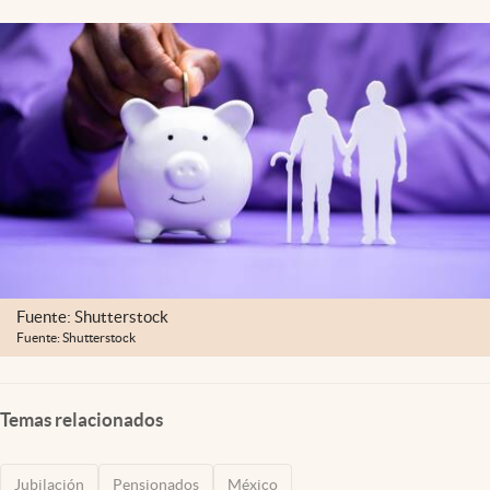
Clima
Espiritualidad
Mediakit
abre en nueva pestaña
México
Fuente: Shutterstock
Fuente: Shutterstock
Temas relacionados
Jubilación
Pensionados
México