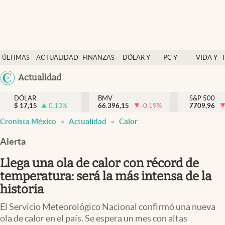
Últimas Noticias
ÚLTIMAS
ACTUALIDAD
FINANZAS
DÓLAR Y
PC Y
VIDA Y
Actualidad
NOTICIAS
Y
MERCADOS
CELULAR
ESTILO
Argentina
Actualidad
Finanzas y economía
ECONOMÍA
España
Dólar y mercados
DÓLAR
BMV
S&P 500
$
17,15
0.13
%
66.396,15
-0.19
%
México
7709,96
Internacionales
Cronista México
Actualidad
Calor
USA
Opinión
Colombia
Alerta
Uruguay
Brand Strategy
Llega una ola de calor con récord de
Pc y celular
temperatura: será la más intensa de la
historia
Vida y estilo
El Servicio Meteorológico Nacional confirmó una nueva
Tv
ola de calor en el país. Se espera un mes con altas