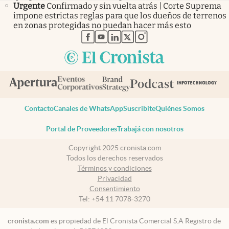
Urgente
Confirmado y sin vuelta atrás | Corte Suprema
impone estrictas reglas para que los dueños de terrenos
en zonas protegidas no puedan hacer más esto
abre en nueva pestaña
abre en nueva pestaña
abre en nueva pestaña
abre en nueva pestaña
abre en nueva pestaña
Contacto
Canales de WhatsApp
Suscribite
Quiénes Somos
Portal de Proveedores
Trabajá con nosotros
Copyright 2025 cronista.com
Todos los derechos reservados
Términos y condiciones
Privacidad
Consentimiento
Tel:
+54 11 7078-3270
cronista.com
es propiedad de El Cronista Comercial S.A Registro de