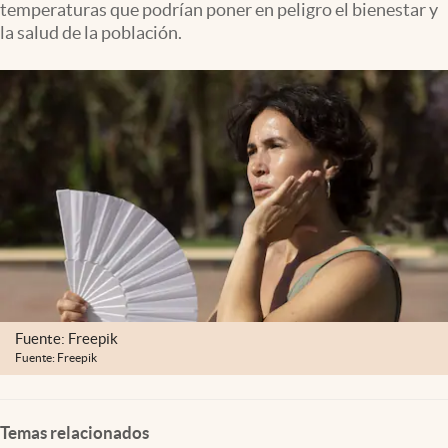
temperaturas que podrían poner en peligro el bienestar y
Clima
la salud de la población.
Espiritualidad
Mediakit
abre en nueva pestaña
México
Fuente: Freepik
Fuente: Freepik
Temas relacionados