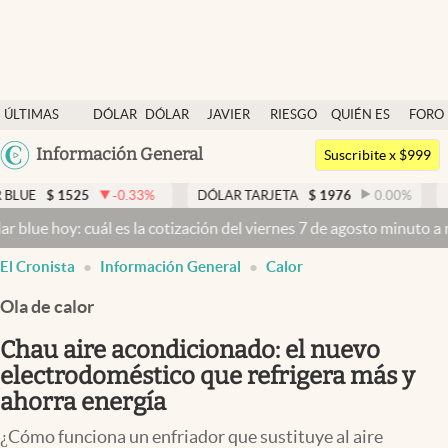
Últimas noticias
ÚLTIMAS
DÓLAR
DÓLAR
JAVIER
RIESGO
QUIÉN ES
FORO
Dólar
NOTICIAS
BLUE
MILEI
PAÍS
QUIÉN
Argentina
Información General
Members
Suscribite x $999
España
Economía y Política
525
-0.33
%
DÓLAR TARJETA
$
1976
0.00
%
DÓLAR ME
México
: cuál es la cotización del viernes 7 de agosto minuto a minuto
Dóla
Finanzas y Mercados
USA
El Cronista
Información General
Calor
Mercados Online
Colombia
Uruguay
Ola de calor
Negocios
Chau aire acondicionado: el nuevo
Columnistas
electrodoméstico que refrigera más y
Otras secciones
ahorra energía
Apertura
¿Cómo funciona un enfriador que sustituye al aire