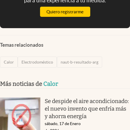
para una experiencia a tu medida.
Quiero registrarme
Temas relacionados
Calor
Electrodoméstico
naut-b-resultado-arg
Más noticias de
Calor
Se despide el aire acondicionado:
el nuevo invento que enfría más
y ahorra energía
sábado, 17 de Enero