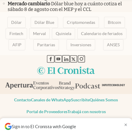
Mercado cambiario
Dólar blue hoy: a cuánto cotiza el
sábado 8 de agosto con el MEP y el CCL
Dólar
Dólar Blue
Criptomonedas
Bitcoin
Fintech
Merval
Quiniela
Calendario de feriados
AFIP
Paritarias
Inversiones
ANSES
abre en nueva pestaña
abre en nueva pestaña
abre en nueva pestaña
abre en nueva pestaña
abre en nueva pestaña
Contacto
Canales de WhatsApp
Suscribite
Quiénes Somos
Portal de Proveedores
Trabajá con nosotros
Copyright 2025 cronista.com
×
Sign in to El Cronista with Google
Todos los derechos reservados