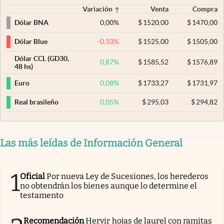
Variación
Venta
Compra
0,00
%
$
1520,00
$
1470,00
Dólar BNA
-0,33
%
$
1525,00
$
1505,00
Dólar Blue
Dólar CCL (GD30,
0,87
%
$
1585,52
$
1576,89
48 hs)
0,08
%
$
1733,27
$
1731,97
Euro
0,05
%
$
295,03
$
294,82
Real brasileño
Las más leídas de Información General
1
Oficial
Por nueva Ley de Sucesiones, los herederos
no obtendrán los bienes aunque lo determine el
testamento
Recomendación
Hervir hojas de laurel con ramitas