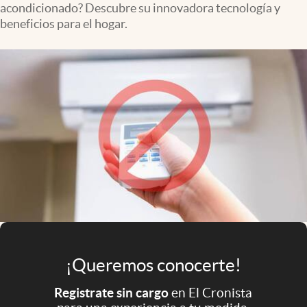
acondicionado? Descubre su innovadora tecnología y
Infotechnology
beneficios para el hogar.
Clase
Clima
Mundial 2026
Eventos Corporativos
El Cronista Studio
Mediakit
abre en nueva pestaña
Argentina
¡Queremos conocerte!
Registrate sin cargo
en El Cronista