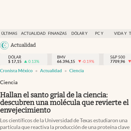
Últimas Noticias
ÚLTIMAS
ACTUALIDAD
FINANZAS
DÓLAR Y
PC Y
VIDA Y
Actualidad
NOTICIAS
Y
MERCADOS
CELULAR
ESTILO
Argentina
Actualidad
Finanzas y economía
ECONOMÍA
España
Dólar y mercados
DÓLAR
BMV
S&P 500
$
17,15
0.13
%
66.396,15
-0.19
%
México
7709,96
Internacionales
Cronista México
Actualidad
Ciencia
USA
Opinión
Colombia
Ciencia
Uruguay
Brand Strategy
Hallan el santo grial de la ciencia:
Pc y celular
descubren una molécula que revierte el
envejecimiento
Vida y estilo
Los científicos de la Universidad de Texas estudiaron una
Tv
partícula que reactiva la producción de una proteína clave