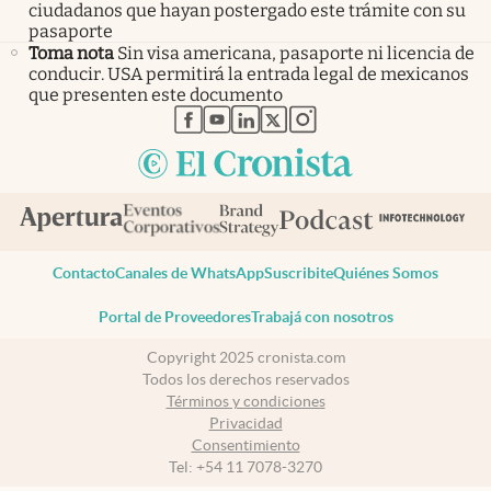
ciudadanos que hayan postergado este trámite con su
pasaporte
Toma nota
Sin visa americana, pasaporte ni licencia de
conducir. USA permitirá la entrada legal de mexicanos
que presenten este documento
abre en nueva pestaña
abre en nueva pestaña
abre en nueva pestaña
abre en nueva pestaña
abre en nueva pestaña
Contacto
Canales de WhatsApp
Suscribite
Quiénes Somos
Portal de Proveedores
Trabajá con nosotros
Copyright 2025 cronista.com
Todos los derechos reservados
Términos y condiciones
Privacidad
Consentimiento
Tel:
+54 11 7078-3270