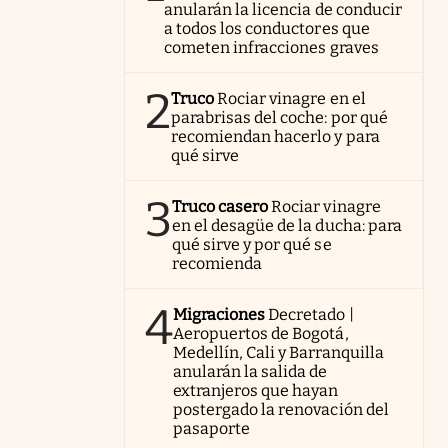
anularán la licencia de conducir
a todos los conductores que
cometen infracciones graves
2
Truco
Rociar vinagre en el
parabrisas del coche: por qué
recomiendan hacerlo y para
qué sirve
3
Truco casero
Rociar vinagre
en el desagüe de la ducha: para
qué sirve y por qué se
recomienda
4
Migraciones
Decretado |
Aeropuertos de Bogotá,
Medellín, Cali y Barranquilla
anularán la salida de
extranjeros que hayan
postergado la renovación del
pasaporte