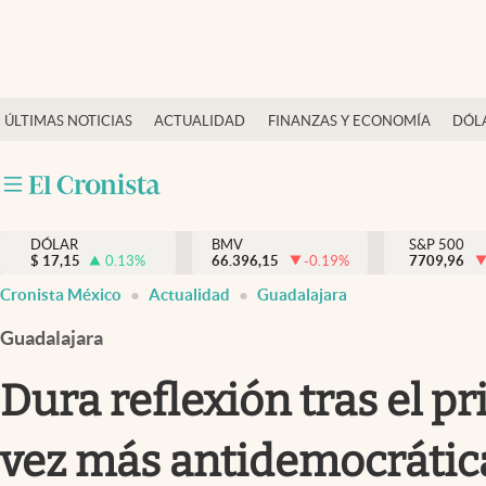
Últimas Noticias
ÚLTIMAS NOTICIAS
ACTUALIDAD
FINANZAS Y ECONOMÍA
DÓL
Actualidad
Finanzas y economía
Dólar y mercados
DÓLAR
BMV
S&P 500
Internacionales
$
17,15
0.13
%
66.396,15
-0.19
%
7709,96
Opinión
Cronista México
Actualidad
Guadalajara
Brand Strategy
Guadalajara
Pc y celular
Dura reflexión tras el p
Vida y estilo
vez más antidemocrátic
Tv