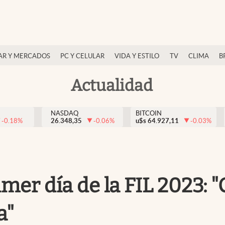
AR Y MERCADOS
PC Y CELULAR
VIDA Y ESTILO
TV
CLIMA
B
Actualidad
NASDAQ
BITCOIN
-0.18
%
26.348,35
-0.06
%
u$s
64.927,11
-0.03
%
rimer día de la FIL 2023:
a"