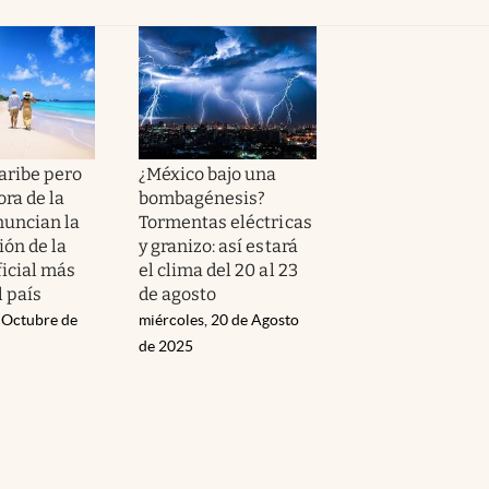
aribe pero
¿México bajo una
ra de la
bombagénesis?
nuncian la
Tormentas eléctricas
ión de la
y granizo: así estará
ficial más
el clima del 20 al 23
l país
de agosto
e Octubre de
miércoles, 20 de Agosto
de 2025