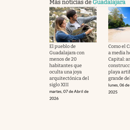
Más noticias de
Guadalajara
El pueblo de
Como el C
Guadalajara con
a media ho
menos de 20
Capital: a
habitantes que
construcc
oculta una joya
playa arti
arquitectónica del
grande de
siglo XIII
lunes, 06 d
martes, 07 de Abril de
2025
2026