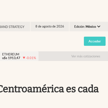
8 de agosto de 2026
Edición:
México
RAND STRATEGY
Argentina
Acceder
España
México
ETHEREUM
Ver más cotizaciones
u$s
1913,47
-0.01
%
USA
Colombia
Uruguay
 "Centroamérica es cada