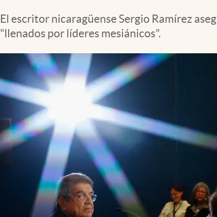
Clima
El escritor nicaragüense Sergio Ramírez aseg
Espiritualidad
"llenados por líderes mesiánicos".
Mediakit
abre en nueva pestaña