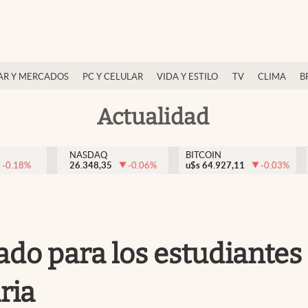
AR Y MERCADOS
PC Y CELULAR
VIDA Y ESTILO
TV
CLIMA
B
Actualidad
NASDAQ
BITCOIN
-0.18
%
26.348,35
-0.06
%
u$s
64.927,11
-0.03
%
do para los estudiantes 
ria