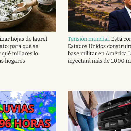
nar hojas de laurel
Tensión mundial
.
Está co
ato: para qué se
Estados Unidos construir
 qué millares lo
base militar en América L
sus hogares
inyectará más de 1.000 m