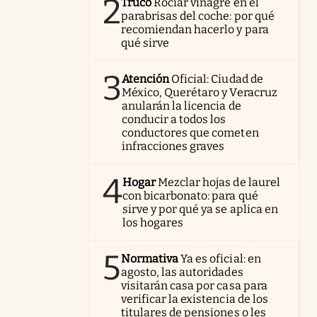
2
Truco
Rociar vinagre en el
parabrisas del coche: por qué
recomiendan hacerlo y para
qué sirve
3
Atención
Oficial: Ciudad de
México, Querétaro y Veracruz
anularán la licencia de
conducir a todos los
conductores que cometen
infracciones graves
4
Hogar
Mezclar hojas de laurel
con bicarbonato: para qué
sirve y por qué ya se aplica en
los hogares
5
Normativa
Ya es oficial: en
agosto, las autoridades
visitarán casa por casa para
verificar la existencia de los
titulares de pensiones o les