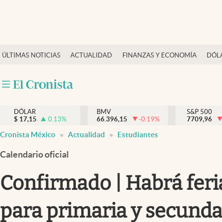
Últimas Noticias
ÚLTIMAS NOTICIAS
ACTUALIDAD
FINANZAS Y ECONOMÍA
DÓL
Actualidad
Finanzas y economía
Dólar y mercados
DÓLAR
BMV
S&P 500
Internacionales
$
17,15
0.13
%
66.396,15
-0.19
%
7709,96
Opinión
Cronista México
Actualidad
Estudiantes
Brand Strategy
Calendario oficial
Pc y celular
Confirmado | Habrá feria
Vida y estilo
para primaria y secunda
Tv