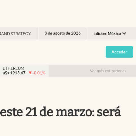
8 de agosto de 2026
Edición:
México
RAND STRATEGY
Argentina
Acceder
España
México
ETHEREUM
Ver más cotizaciones
u$s
1913,47
-0.01
%
USA
Colombia
Uruguay
este 21 de marzo: será