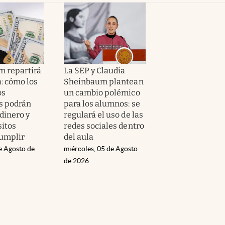
m repartirá
La SEP y Claudia
: cómo los
Sheinbaum plantean
os
un cambio polémico
s podrán
para los alumnos: se
 dinero y
regulará el uso de las
sitos
redes sociales dentro
umplir
del aula
e Agosto de
miércoles, 05 de Agosto
de 2026