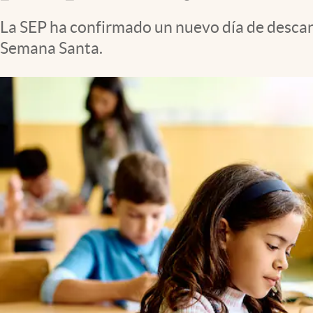
Clima
La SEP ha confirmado un nuevo día de descanso
Espiritualidad
Semana Santa.
Mediakit
abre en nueva pestaña