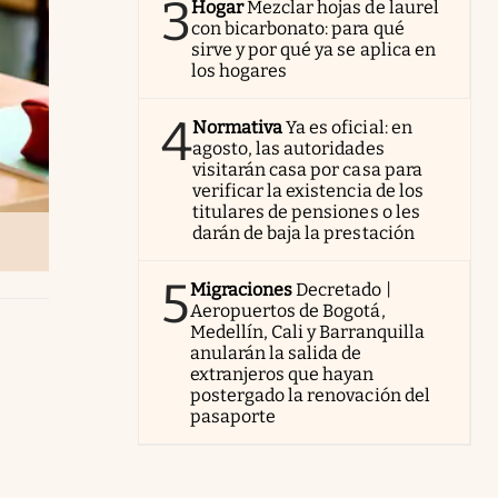
3
Hogar
Mezclar hojas de laurel
con bicarbonato: para qué
sirve y por qué ya se aplica en
los hogares
4
Normativa
Ya es oficial: en
agosto, las autoridades
visitarán casa por casa para
verificar la existencia de los
titulares de pensiones o les
darán de baja la prestación
5
Migraciones
Decretado |
Aeropuertos de Bogotá,
Medellín, Cali y Barranquilla
anularán la salida de
extranjeros que hayan
postergado la renovación del
pasaporte