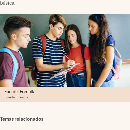
básica.
Clima
Espiritualidad
Mediakit
abre en nueva pestaña
México
Fuente: Freepik
Fuente: Freepik
Temas relacionados