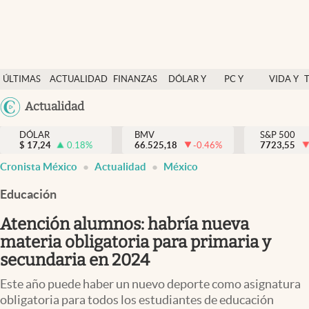
Últimas Noticias
ÚLTIMAS
ACTUALIDAD
FINANZAS
DÓLAR Y
PC Y
VIDA Y
Actualidad
NOTICIAS
Y
MERCADOS
CELULAR
ESTILO
Argentina
Actualidad
Finanzas y economía
ECONOMÍA
España
Dólar y mercados
DÓLAR
BMV
S&P 500
$
17,24
0.18
%
66.525,18
-0.46
%
México
7723,55
Internacionales
Cronista México
Actualidad
México
USA
Opinión
Colombia
Educación
Uruguay
Brand Strategy
Atención alumnos: habría nueva
Pc y celular
materia obligatoria para primaria y
secundaria en 2024
Vida y estilo
Este año puede haber un nuevo deporte como asignatura
Tv
obligatoria para todos los estudiantes de educación