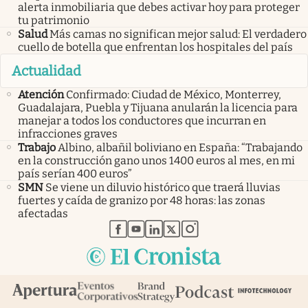
alerta inmobiliaria que debes activar hoy para proteger
tu patrimonio
Salud
Más camas no significan mejor salud: El verdadero
cuello de botella que enfrentan los hospitales del país
Actualidad
Atención
Confirmado: Ciudad de México, Monterrey,
Guadalajara, Puebla y Tijuana anularán la licencia para
manejar a todos los conductores que incurran en
infracciones graves
Trabajo
Albino, albañil boliviano en España: “Trabajando
en la construcción gano unos 1400 euros al mes, en mi
país serían 400 euros”
SMN
Se viene un diluvio histórico que traerá lluvias
fuertes y caída de granizo por 48 horas: las zonas
afectadas
abre en nueva pestaña
abre en nueva pestaña
abre en nueva pestaña
abre en nueva pestaña
abre en nueva pestaña