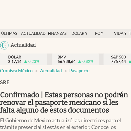
Últimas Noticias
ÚLTIMAS
ACTUALIDAD
FINANZAS
DÓLAR Y
PC Y
VIDA Y
Actualidad
NOTICIAS
Y
MERCADOS
CELULAR
ESTILO
Argentina
Actualidad
Finanzas y economía
ECONOMÍA
España
Dólar y mercados
DÓLAR
BMV
S&P 500
$
17,16
0.23
%
66.938,64
0.82
%
México
7757,64
Internacionales
Cronista México
Actualidad
Pasaporte
USA
Opinión
Colombia
SRE
Uruguay
Brand Strategy
Confirmado | Estas personas no podrán
Pc y celular
renovar el pasaporte mexicano si les
falta alguno de estos documentos
Vida y estilo
El Gobierno de México actualizó las directrices para el
Tv
trámite presencial si estás en el exterior. Conoce los