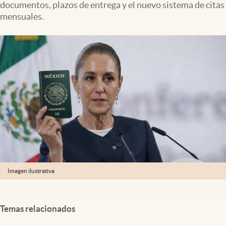
documentos, plazos de entrega y el nuevo sistema de citas
Clima
mensuales.
Espiritualidad
Mediakit
abre en nueva pestaña
México
Imagen ilustrativa
Temas relacionados