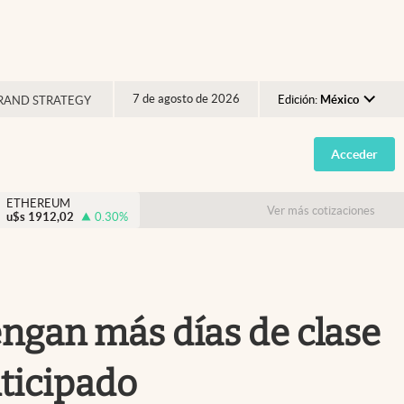
7 de agosto de 2026
Edición:
México
RAND STRATEGY
Argentina
Acceder
España
México
ETHEREUM
Ver más cotizaciones
u$s
1912,02
0.30
%
USA
Colombia
Uruguay
engan más días de clase
nticipado