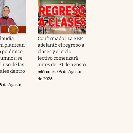
Claudia
Confirmado | La SEP
m plantean
adelantó el regreso a
o polémico
clases y el ciclo
alumnos: se
lectivo comenzará
l uso de las
antes del 31 de agosto
iales dentro
miércoles, 05 de Agosto
de 2026
05 de Agosto