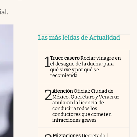
al.
Las más leídas de Actualidad
1
Truco casero
Rociar vinagre en
el desagüe de la ducha: para
qué sirve y por qué se
recomienda
2
Atención
Oficial: Ciudad de
México, Querétaro y Veracruz
anularán la licencia de
conducir a todos los
conductores que cometen
infracciones graves
Migraciones
Decretado |