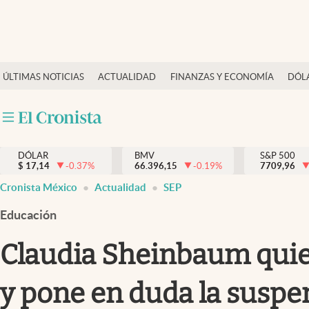
Últimas Noticias
ÚLTIMAS NOTICIAS
ACTUALIDAD
FINANZAS Y ECONOMÍA
DÓL
Actualidad
Finanzas y economía
Dólar y mercados
DÓLAR
BMV
S&P 500
Internacionales
$
17,14
-0.37
%
66.396,15
-0.19
%
7709,96
Opinión
Cronista México
Actualidad
SEP
Brand Strategy
Educación
Pc y celular
Claudia Sheinbaum quier
Vida y estilo
y pone en duda la suspen
Tv