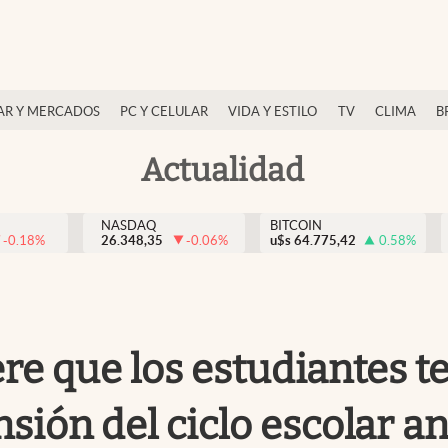
AR Y MERCADOS
PC Y CELULAR
VIDA Y ESTILO
TV
CLIMA
B
Actualidad
NASDAQ
BITCOIN
-0.18
%
26.348,35
-0.06
%
u$s
64.775,42
0.58
%
e que los estudiantes t
sión del ciclo escolar a