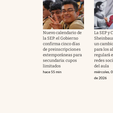
Nuevo calendario de
La SEP y 
la SEP: el Gobierno
Sheinbau
confirma cinco días
un cambi
de preinscripciones
para los 
extemporáneas para
regulará e
secundaria: cupos
redes soc
limitados
del aula
hace 55 min
miércoles, 
de 2026