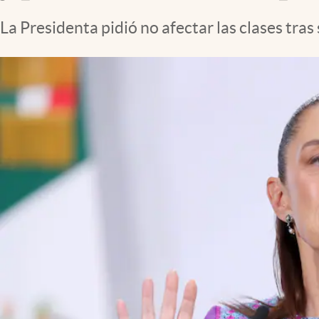
Clima
La Presidenta pidió no afectar las clases tra
Espiritualidad
Mediakit
abre en nueva pestaña