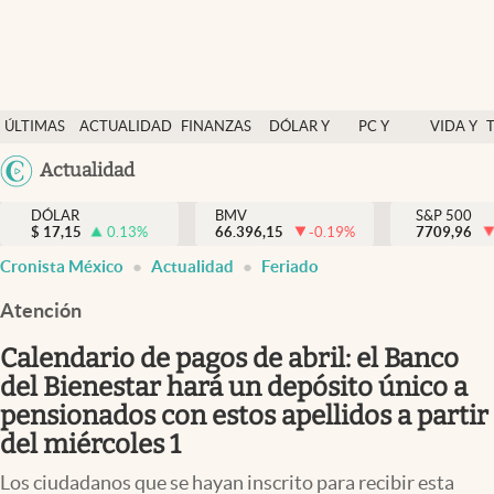
Últimas Noticias
ÚLTIMAS
ACTUALIDAD
FINANZAS
DÓLAR Y
PC Y
VIDA Y
Actualidad
NOTICIAS
Y
MERCADOS
CELULAR
ESTILO
Argentina
Actualidad
Finanzas y economía
ECONOMÍA
España
Dólar y mercados
DÓLAR
BMV
S&P 500
$
17,15
0.13
%
66.396,15
-0.19
%
México
7709,96
Internacionales
Cronista México
Actualidad
Feriado
USA
Opinión
Colombia
Atención
Uruguay
Brand Strategy
Calendario de pagos de abril: el Banco
Pc y celular
del Bienestar hará un depósito único a
pensionados con estos apellidos a partir
Vida y estilo
del miércoles 1
Tv
Los ciudadanos que se hayan inscrito para recibir esta