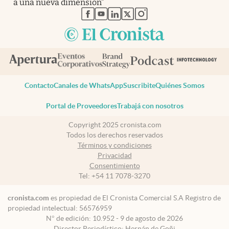
a una nueva dimensión”
abre en nueva pestaña
abre en nueva pestaña
abre en nueva pestaña
abre en nueva pestaña
abre en nueva pestaña
Contacto
Canales de WhatsApp
Suscribite
Quiénes Somos
Portal de Proveedores
Trabajá con nosotros
Copyright 2025 cronista.com
Todos los derechos reservados
Términos y condiciones
Privacidad
Consentimiento
Tel:
+54 11 7078-3270
cronista.com
es propiedad de El Cronista Comercial S.A Registro de
propiedad intelectual: 56576959
N° de edición: 10.952 - 9 de agosto de 2026
Director Periodístico: Hernán de Goñi