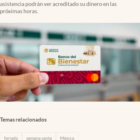
asistencia podrán ver acreditado su dinero en las
Clima
próximas horas.
Espiritualidad
Mediakit
abre en nueva pestaña
México
Temas relacionados
feriado
semana santa
México