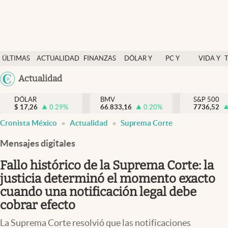
Últimas Noticias
ÚLTIMAS
ACTUALIDAD
FINANZAS
DÓLAR Y
PC Y
VIDA Y
Actualidad
NOTICIAS
Y
MERCADOS
CELULAR
ESTILO
Argentina
Actualidad
Finanzas y economía
ECONOMÍA
España
Dólar y mercados
DÓLAR
BMV
S&P 500
$
17,26
0.29
%
66.833,16
0.20
%
México
7736,52
Internacionales
Cronista México
Actualidad
Suprema Corte
USA
Opinión
Colombia
Mensajes digitales
Uruguay
Brand Strategy
Fallo histórico de la Suprema Corte: la
Pc y celular
justicia determinó el momento exacto
cuando una notificación legal debe
Vida y estilo
cobrar efecto
Tv
La Suprema Corte resolvió que las notificaciones