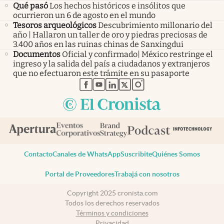
Qué pasó
Los hechos históricos e insólitos que
ocurrieron un 6 de agosto en el mundo
Tesoros arqueológicos
Descubrimiento millonario del
año | Hallaron un taller de oro y piedras preciosas de
3.400 años en las ruinas chinas de Sanxingdui
Documentos
Oficial y confirmado| México restringe el
ingreso y la salida del país a ciudadanos y extranjeros
que no efectuaron este trámite en su pasaporte
abre en nueva pestaña
abre en nueva pestaña
abre en nueva pestaña
abre en nueva pestaña
abre en nueva pestaña
Contacto
Canales de WhatsApp
Suscribite
Quiénes Somos
Portal de Proveedores
Trabajá con nosotros
Copyright 2025 cronista.com
Todos los derechos reservados
Términos y condiciones
Privacidad