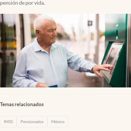
pensión de por vida.
Clima
Espiritualidad
Mediakit
abre en nueva pestaña
México
Temas relacionados
IMSS
Pensionados
México