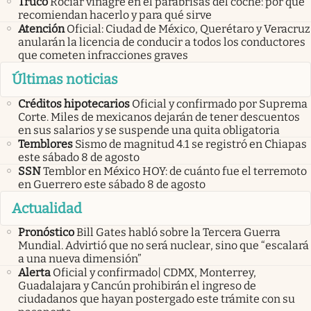
Truco
Rociar vinagre en el parabrisas del coche: por qué
recomiendan hacerlo y para qué sirve
Atención
Oficial: Ciudad de México, Querétaro y Veracruz
anularán la licencia de conducir a todos los conductores
que cometen infracciones graves
Últimas noticias
Créditos hipotecarios
Oficial y confirmado por Suprema
Corte. Miles de mexicanos dejarán de tener descuentos
en sus salarios y se suspende una quita obligatoria
Temblores
Sismo de magnitud 4.1 se registró en Chiapas
este sábado 8 de agosto
SSN
Temblor en México HOY: de cuánto fue el terremoto
en Guerrero este sábado 8 de agosto
Actualidad
Pronóstico
Bill Gates habló sobre la Tercera Guerra
Mundial. Advirtió que no será nuclear, sino que “escalará
a una nueva dimensión”
Alerta
Oficial y confirmado| CDMX, Monterrey,
Guadalajara y Cancún prohibirán el ingreso de
ciudadanos que hayan postergado este trámite con su