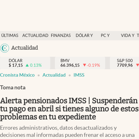
Últimas Noticias
ÚLTIMAS
ACTUALIDAD
FINANZAS
DÓLAR Y
PC Y
VIDA Y
Actualidad
NOTICIAS
Y
MERCADOS
CELULAR
ESTILO
Argentina
Actualidad
Finanzas y economía
ECONOMÍA
España
Dólar y mercados
DÓLAR
BMV
S&P 500
$
17,15
0.13
%
66.396,15
-0.19
%
México
7709,96
Internacionales
Cronista México
Actualidad
IMSS
USA
Opinión
Colombia
Toma nota
Uruguay
Brand Strategy
Alerta pensionados IMSS | Suspenderán
Pc y celular
tu pago en abril si tienes alguno de estos
problemas en tu expediente
Vida y estilo
Errores administrativos, datos desactualizados y
Tv
decisiones mal informadas pueden frenar el acceso a una