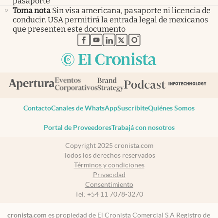
pasaporte
Toma nota
Sin visa americana, pasaporte ni licencia de
conducir. USA permitirá la entrada legal de mexicanos
que presenten este documento
abre en nueva pestaña
abre en nueva pestaña
abre en nueva pestaña
abre en nueva pestaña
abre en nueva pestaña
Contacto
Canales de WhatsApp
Suscribite
Quiénes Somos
Portal de Proveedores
Trabajá con nosotros
Copyright 2025 cronista.com
Todos los derechos reservados
Términos y condiciones
Privacidad
Consentimiento
Tel:
+54 11 7078-3270
cronista.com
es propiedad de El Cronista Comercial S.A Registro de