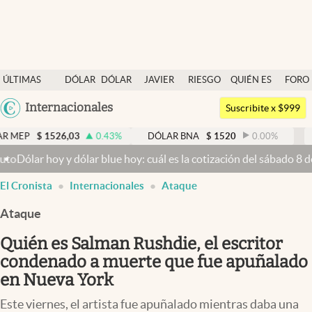
Últimas noticias
ÚLTIMAS
DÓLAR
DÓLAR
JAVIER
RIESGO
QUIÉN ES
FORO
Dólar
NOTICIAS
BLUE
MILEI
PAÍS
QUIÉN
Argentina
Internacionales
Members
Suscribite x $999
España
Economía y Política
526,03
0.43
%
DÓLAR BNA
$
1520
0.00
%
DÓLAR BL
México
ólar hoy y dólar blue hoy: cuál es la cotización del sábado 8 de a
Finanzas y Mercados
USA
El Cronista
Internacionales
Ataque
Mercados Online
Colombia
Uruguay
Ataque
Negocios
Quién es Salman Rushdie, el escritor
Columnistas
condenado a muerte que fue apuñalado
Otras secciones
en Nueva York
Apertura
Este viernes, el artista fue apuñalado mientras daba una