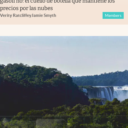
gasoil no: el cuello de botella que mantiene los
precios por las nubes
Verity Ratcliffe
y
Jamie Smyth
Members