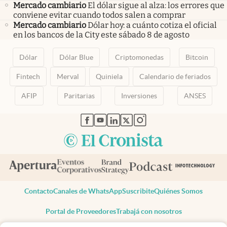
Mercado cambiario
El dólar sigue al alza: los errores que
conviene evitar cuando todos salen a comprar
Mercado cambiario
Dólar hoy: a cuánto cotiza el oficial
en los bancos de la City este sábado 8 de agosto
Dólar
Dólar Blue
Criptomonedas
Bitcoin
Fintech
Merval
Quiniela
Calendario de feriados
AFIP
Paritarias
Inversiones
ANSES
abre en nueva pestaña
abre en nueva pestaña
abre en nueva pestaña
abre en nueva pestaña
abre en nueva pestaña
Contacto
Canales de WhatsApp
Suscribite
Quiénes Somos
Portal de Proveedores
Trabajá con nosotros