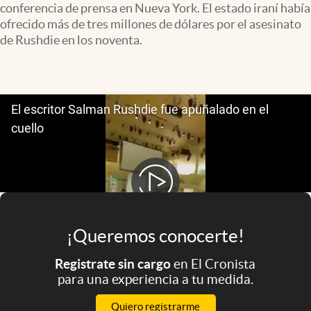
conferencia de prensa en Nueva York. El estado iraní había
Infotechnology
ofrecido más de tres millones de dólares por el asesinato
Clase
de Rushdie en los noventa.
Clima
Mundial 2026
Eventos Corporativos
El Cronista Studio
Mediakit
abre en nueva pestaña
Argentina
¡Queremos conocerte!
Registrate sin cargo
en El Cronista
para una experiencia a tu medida.
Quiero registrarme