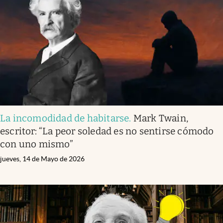
Infotechnology
Clase
Clima
Mundial 2026
Eventos Corporativos
El Cronista Studio
La incomodidad de habitarse
.
Mark Twain,
Mediakit
escritor: “La peor soledad es no sentirse cómodo
abre en nueva pestaña
con uno mismo”
Argentina
jueves, 14 de Mayo de 2026