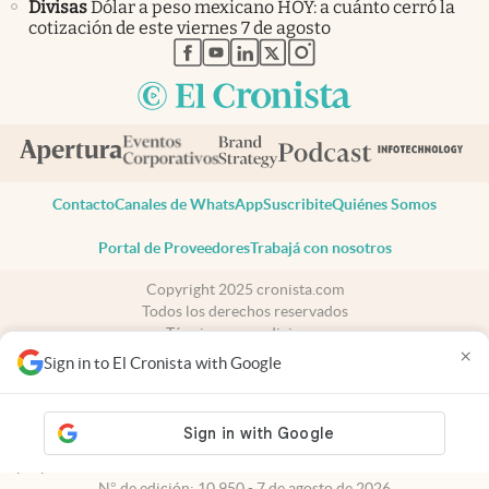
Divisas
Dólar a peso mexicano HOY: a cuánto cerró la
cotización de este viernes 7 de agosto
abre en nueva pestaña
abre en nueva pestaña
abre en nueva pestaña
abre en nueva pestaña
abre en nueva pestaña
Contacto
Canales de WhatsApp
Suscribite
Quiénes Somos
Portal de Proveedores
Trabajá con nosotros
Copyright 2025 cronista.com
Todos los derechos reservados
Términos y condiciones
×
Privacidad
Sign in to El Cronista with Google
Consentimiento
Tel:
+54 11 7078-3270
cronista.com
es propiedad de El Cronista Comercial S.A Registro de
propiedad intelectual: 56576959
N° de edición: 10.950 - 7 de agosto de 2026