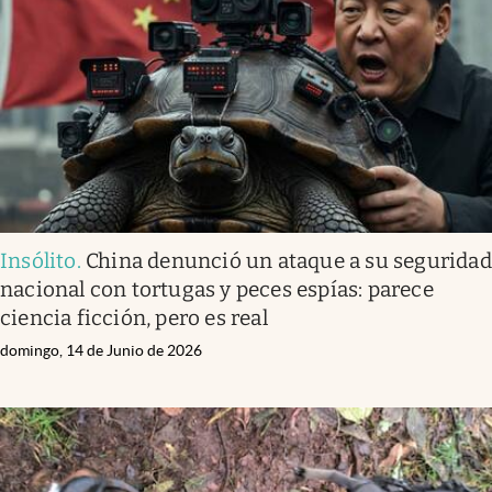
Infotechnology
Clase
Clima
Mundial 2026
Eventos Corporativos
El Cronista Studio
Insólito
.
China denunció un ataque a su seguridad
Mediakit
nacional con tortugas y peces espías: parece
abre en nueva pestaña
ciencia ficción, pero es real
Argentina
domingo, 14 de Junio de 2026