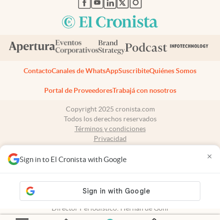
Contacto
Canales de WhatsApp
Suscribite
Quiénes Somos
Portal de Proveedores
Trabajá con nosotros
Copyright 2025 cronista.com
Todos los derechos reservados
Términos y condiciones
Privacidad
Consentimiento
×
Tel:
+54 11 7078-3270
Sign in to El Cronista with Google
cronista.com
es propiedad de El Cronista Comercial S.A Registro de
propiedad intelectual: 56576959
N° de edición: 10.950 - 7 de agosto de 2026
Director Periodístico: Hernán de Goñi