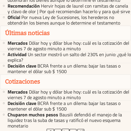
Recomendación
Hervir hojas de laurel con ramitas de canela
y clavo de olor | Por qué recomiendan hacerlo y para qué sirve
Oficial
Por nueva Ley de Sucesiones, los herederos no
obtendrán los bienes aunque lo determine el testamento
Últimas noticias
Mercados
Dólar hoy y dólar blue hoy: cuál es la cotización del
viernes 7 de agosto minuto a minuto
Actividad
Un sector mostró un salto del 230% en junio: ¿qué lo
explica?
Decisión clave
BCRA frente a un dilema: bajar las tasas o
mantener el dólar sub $ 1500
Cotizaciones
Mercados
Dólar hoy y dólar blue hoy: cuál es la cotización del
viernes 7 de agosto minuto a minuto
Decisión clave
BCRA frente a un dilema: bajar las tasas o
mantener el dólar sub $ 1500
Chuparon muchos pesos
Bausili defendió el manejo de la
liquidez tras la suba de tasas y ratificó el nuevo esquema
monetario
abre en nueva pestaña
abre en nueva pestaña
abre en nueva pestaña
abre en nueva pestaña
abre en nueva pestaña