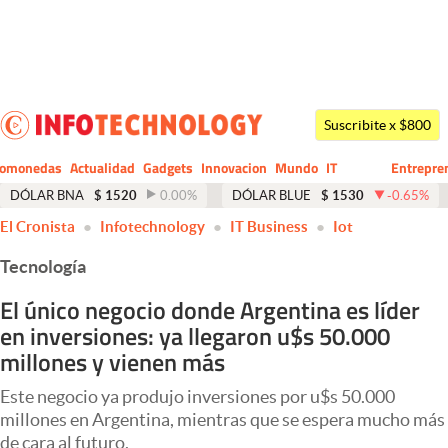
Últimas noticias
Dólar
Suscribite x $800
Members
tomonedas
Actualidad
Gadgets
Innovacion
Mundo
IT
Entrepre
CIO
Business
Economía y Política
DÓLAR BNA
$
1520
0.00
%
DÓLAR BLUE
$
1530
-0.65
%
El Cronista
Infotechnology
IT Business
Iot
Finanzas y Mercados
Tecnología
Mercados Online
El único negocio donde Argentina es líder
Negocios
en inversiones: ya llegaron u$s 50.000
Columnistas
millones y vienen más
Otras secciones
Este negocio ya produjo inversiones por u$s 50.000
millones en Argentina, mientras que se espera mucho más
Apertura
de cara al futuro.