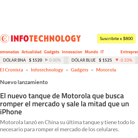
Últimas noticias
Dólar
Suscribite x $800
Members
tomonedas
Actualidad
Gadgets
Innovacion
Mundo
IT
Entrepre
CIO
Business
Economía y Política
DÓLAR BNA
$
1520
0.00
%
DÓLAR BLUE
$
1525
-0.33
%
El Cronista
Infotechnology
Gadgets
Motorola
Finanzas y Mercados
Nuevo lanzamiento
Mercados Online
El nuevo tanque de Motorola que busca
Negocios
romper el mercado y sale la mitad que un
Columnistas
iPhone
Otras secciones
Motorola lanzó en China su última tanque y tiene todo lo
necesario para romper el mercado de los celulares.
Apertura