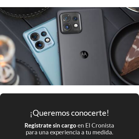
Infotechnology
Clase
Clima
Mundial 2026
Eventos Corporativos
El Cronista Studio
Mediakit
abre en nueva pestaña
Argentina
¡Queremos conocerte!
Registrate sin cargo
en El Cronista
para una experiencia a tu medida.