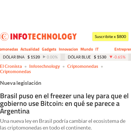
Últimas noticias
Dólar
Suscribite x $800
Members
tomonedas
Actualidad
Gadgets
Innovacion
Mundo
IT
Entrepre
CIO
Business
Economía y Política
DÓLAR BNA
$
1520
0.00
%
DÓLAR BLUE
$
1530
-0.65
%
El Cronista
Infotechnology
Criptomonedas
Finanzas y Mercados
Criptomonedas
Mercados Online
Nueva legislación
Negocios
Brasil puso en el freezer una ley para que el
gobierno use Bitcoin: en qué se parece a
Columnistas
Argentina
Otras secciones
Una nueva ley en Brasil podría cambiar el ecosistema de
Apertura
las criptomonedas en todo el continente.