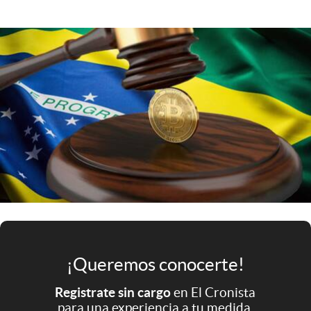
Infotechnology
Clase
Clima
Mundial 2026
Eventos Corporativos
El Cronista Studio
Mediakit
abre en nueva pestaña
Argentina
¡Queremos conocerte!
Registrate sin cargo
en El Cronista
para una experiencia a tu medida.