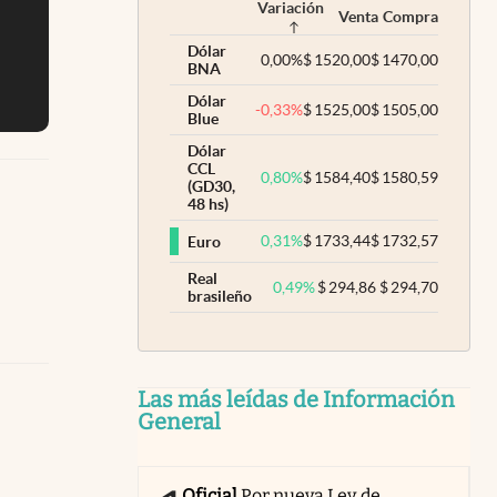
Variación
Venta
Compra
Dólar
0,00
%
$
1520,00
$
1470,00
BNA
Dólar
-0,33
%
$
1525,00
$
1505,00
Blue
Dólar
CCL
0,80
%
$
1584,40
$
1580,59
(GD30,
48 hs)
0,31
%
$
1733,44
$
1732,57
Euro
Real
0,49
%
$
294,86
$
294,70
brasileño
Las más leídas de Información
General
Oficial
Por nueva Ley de