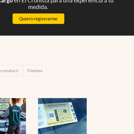
 cargo
en El Cronista para una experiencia a tu
medida.
Quiero registrarme
de conducir
Trámites