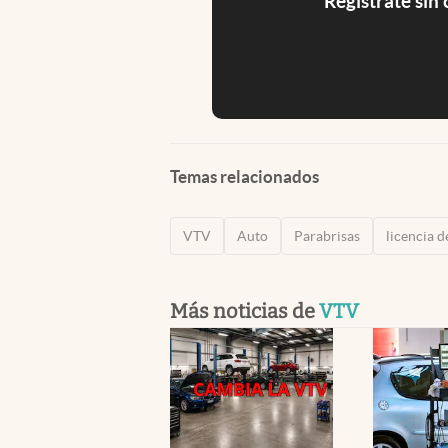
Registrate sin
Temas relacionados
VTV
Auto
Parabrisas
licencia 
Más noticias de
VTV