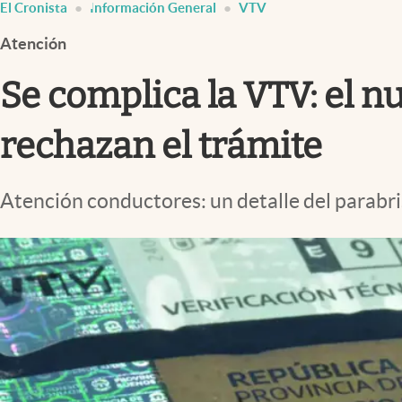
El Cronista
Información General
VTV
Infotechnology
Atención
Clase
Clima
Se complica la VTV: el nu
Mundial 2026
rechazan el trámite
Eventos Corporativos
El Cronista Studio
Atención conductores: un detalle del parabris
Mediakit
abre en nueva pestaña