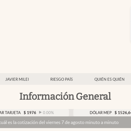
JAVIER MILEI
RIESGO PAÍS
QUIÉN ES QUIÉN
Información General
A
$
1976
0.00
%
DÓLAR MEP
$
1526,64
0.47
%
zación del viernes 7 de agosto minuto a minuto