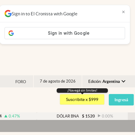
×
Sign in to El Cronista with Google
7 de agosto de 2026
Edición:
Argentina
FORO
¡Navegá sin limites!
Argentina
Suscribite x $999
Ingresá
España
México
DÓLAR BNA
$
1520
0.00
%
USA
Colombia