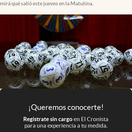
mirá qué salió este jueves en la Matutina.
Infotechnology
Clase
Clima
Mundial 2026
Eventos Corporativos
El Cronista Studio
Mediakit
abre en nueva pestaña
Argentina
¡Queremos conocerte!
Registrate sin cargo
en El Cronista
para una experiencia a tu medida.