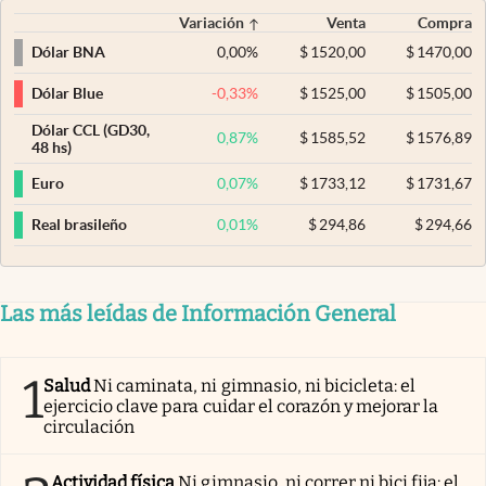
Variación
Venta
Compra
0,00
%
$
1520,00
$
1470,00
Dólar BNA
-0,33
%
$
1525,00
$
1505,00
Dólar Blue
Dólar CCL (GD30,
0,87
%
$
1585,52
$
1576,89
48 hs)
0,07
%
$
1733,12
$
1731,67
Euro
0,01
%
$
294,86
$
294,66
Real brasileño
Las más leídas de Información General
1
Salud
Ni caminata, ni gimnasio, ni bicicleta: el
ejercicio clave para cuidar el corazón y mejorar la
circulación
Actividad física
Ni gimnasio, ni correr ni bici fija: el