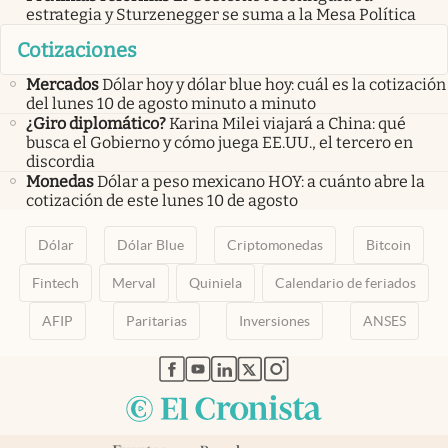
estrategia y Sturzenegger se suma a la Mesa Política
Cotizaciones
Mercados
Dólar hoy y dólar blue hoy: cuál es la cotización
del lunes 10 de agosto minuto a minuto
¿Giro diplomático?
Karina Milei viajará a China: qué
busca el Gobierno y cómo juega EE.UU., el tercero en
discordia
Monedas
Dólar a peso mexicano HOY: a cuánto abre la
cotización de este lunes 10 de agosto
Dólar
Dólar Blue
Criptomonedas
Bitcoin
Fintech
Merval
Quiniela
Calendario de feriados
AFIP
Paritarias
Inversiones
ANSES
abre en nueva pestaña
abre en nueva pestaña
abre en nueva pestaña
abre en nueva pestaña
abre en nueva pestaña