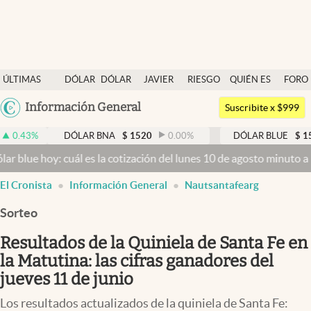
Últimas noticias
ÚLTIMAS
DÓLAR
DÓLAR
JAVIER
RIESGO
QUIÉN ES
FORO
Dólar
NOTICIAS
BLUE
MILEI
PAÍS
QUIÉN
Argentina
Información General
Members
Suscribite x $999
España
Economía y Política
DÓLAR BNA
$
1520
0.00
%
DÓLAR BLUE
$
1525
-0.33
México
: cuál es la cotización del lunes 10 de agosto minuto a minuto
Dóla
Finanzas y Mercados
USA
El Cronista
Información General
Nautsantafearg
Mercados Online
Colombia
Uruguay
Sorteo
Negocios
Resultados de la Quiniela de Santa Fe en
Columnistas
la Matutina: las cifras ganadores del
Otras secciones
jueves 11 de junio
Apertura
Los resultados actualizados de la quiniela de Santa Fe: